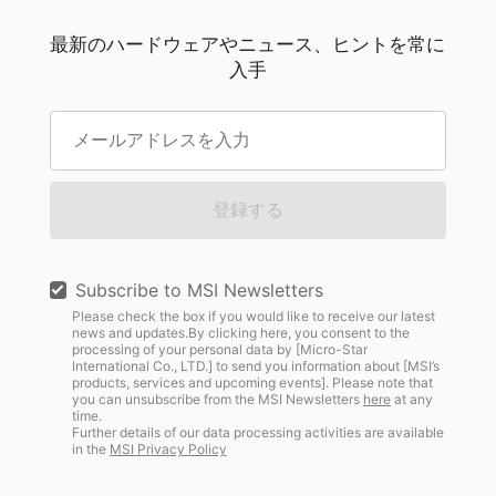
最新のハードウェアやニュース、ヒントを常に
入手
登録する
Subscribe to MSI Newsletters
Please check the box if you would like to receive our latest
news and updates.By clicking here, you consent to the
processing of your personal data by [Micro-Star
International Co., LTD.] to send you information about [MSI’s
products, services and upcoming events]. Please note that
you can unsubscribe from the MSI Newsletters
here
at any
time.
Further details of our data processing activities are available
in the
MSI Privacy Policy