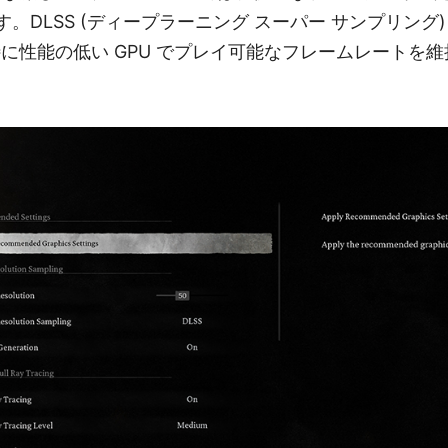
要です。DLSS (ディープラーニング スーパー サンプリング) 
特に性能の低い GPU でプレイ可能なフレームレートを