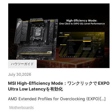
ハウツーガイド
July 30,2026
MSI High-Efficiency Mode：ワンクリックで EXPO
Ultra Low Latencyを有効化
AMD Extended Profiles for Overclocking (EXPO)[...]
Motherboards