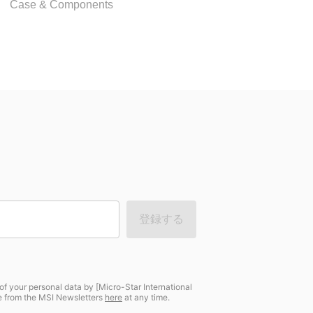
Case & Components
登録する
of your personal data by [Micro-Star International
be from the MSI Newsletters
here
at any time.