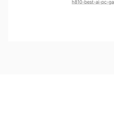
h810-best-ai-pc-g