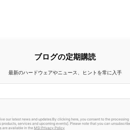
ブログの定期購読
最新のハードウェアやニュース、ヒントを常に入手
ive our latest news and updates.By clicking here, you consent to the processing 
I’s products, services and upcoming events]. Please note that you can unsubscri
s are available in the
MSI Privacy Policy