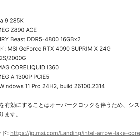
ra 9 285K
G Z890 ACE
RY Beast DDR5-4800 16GBx2
I GeForce RTX 4090 SUPRIM X 24G
V2S/2000G
G CORELIQUID I360
G Ai1300P PCIE5
Windows 11 Pro 24H2, build 26100.2314
Boostを有効にすることはオーバークロックを伴うため、
ります。
ード:
https://jp.msi.com/Landing/intel-arrow-lake-cor