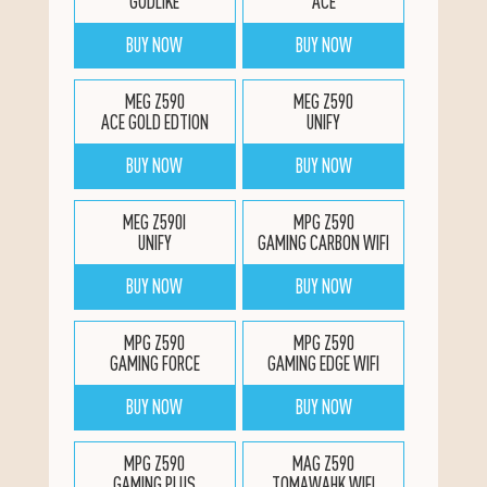
GODLIKE
ACE
BUY NOW
BUY NOW
MEG Z590
MEG Z590
ACE GOLD EDTION
UNIFY
BUY NOW
BUY NOW
MEG Z590I
MPG Z590
UNIFY
GAMING CARBON WIFI
BUY NOW
BUY NOW
MPG Z590
MPG Z590
GAMING FORCE
GAMING EDGE WIFI
BUY NOW
BUY NOW
MPG Z590
MAG Z590
GAMING PLUS
TOMAWAHK WIFI