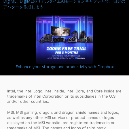
DigiME : DigiMEのリアルタイムAIモーションキャプチャで、自分の
アバターを作成しよう
Enhance your storage and productivity with Dropbox
Intel, the Intel Logo, Intel Inside, Intel Core, and Core Inside are
trademarks of Intel Corporation or its subsidiaries in the U.S.
and/or other countries.
MSI, MSI gaming, dragon, and dragon shield names and logos,
as well as any other MSI service or product names or logos
displayed on the MSI website, are registered trademarks or
trademarks of MSI. The names and logos of third party