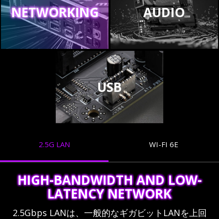
NETWORKING
AUDIO
USB
2.5G LAN
WI-FI 6E
HIGH-BANDWIDTH AND LOW-
LATENCY NETWORK
2.5Gbps LANは、一般的なギガビットLANを上回