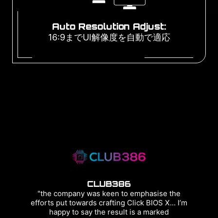
Auto Resolution Adjust:
16:9までUI解像度を自動で適応
CLUB386
"the company was keen to emphasise the
efforts put towards crafting Click BIOS X... I’m
happy to say the result is a marked