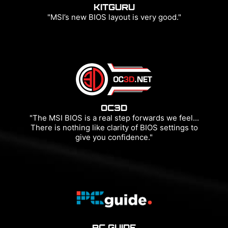
KITGURU
"MSI’s new BIOS layout is very good."
OC3D
"The MSI BIOS is a real step forwards we feel...
There is nothing like clarity of BIOS settings to
give you confidence."
PC GUIDE