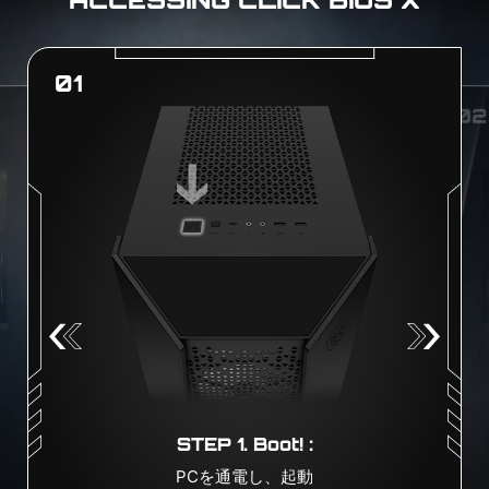
ACCESSING CLICK BIOS X
01
02
STEP 1. Boot! :
PCを通電し、起動