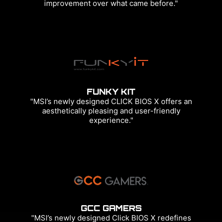
improvement over what came before."
FUNKY KIT
"MSI’s newly designed CLICK BIOS X offers an
aesthetically pleasing and user-friendly
experience."
GCC GAMERS
"MSI’s newly designed Click BIOS X redefines