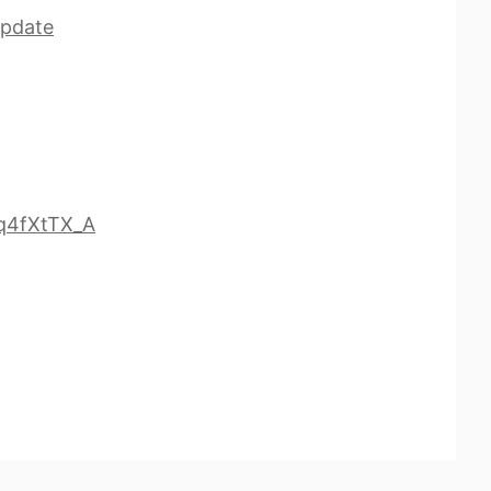
Update
q4fXtTX_A