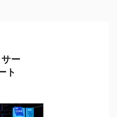
ッサー
デート