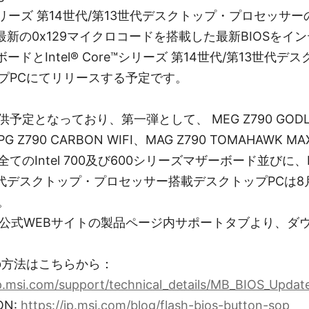
ore™シリーズ 第14世代/第13世代デスクトップ・プロセッ
最新の0x129マイクロコードを搭載した最新BIOSをインテ
ードとIntel® Core™シリーズ 第14世代/第13世代
プPCにてリリースする予定です。
定となっており、第一弾として、 MEG Z790 GODLIK
PG Z790 CARBON WIFI、MAG Z790 TOMAHAWK M
のIntel 700及び600シリーズマザーボード並びに、Int
3世代デスクトップ・プロセッサー搭載デスクトップPCは8
。
SI公式WEBサイトの製品ページ内サポートタブより、
の方法はこちらから：
jp.msi.com/support/technical_details/MB_BIOS_Updat
ON:
https://jp.msi.com/blog/flash-bios-button-sop