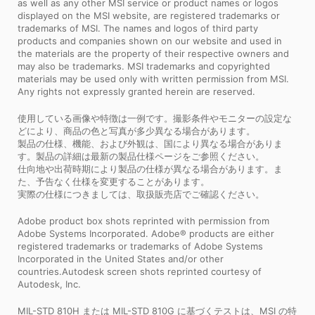
as well as any other MSI service or product names or logos
displayed on the MSI website, are registered trademarks or
trademarks of MSI. The names and logos of third party
products and companies shown on our website and used in
the materials are the property of their respective owners and
may also be trademarks. MSI trademarks and copyrighted
materials may be used only with written permission from MSI.
Any rights not expressly granted herein are reserved.
使用している画像や特徴は一例です。撮影条件やモニターの設定な
どにより、商品の色と写真が多少異なる場合があります。
製品の仕様、機能、および外観は、国により異なる場合がありま
す。製品の詳細は最新の製品仕様ページをご参照ください。
仕向地や出荷時期により製品の仕様が異なる場合があります。ま
た、予告なく仕様を変更することがあります。
実際の仕様につきましては、取扱販売店でご確認ください。
Adobe product box shots reprinted with permission from
Adobe Systems Incorporated. Adobe® products are either
registered trademarks or trademarks of Adobe Systems
Incorporated in the United States and/or other
countries.Autodesk screen shots reprinted courtesy of
Autodesk, Inc.
MIL-STD 810H または MIL-STD 810G に基づくテストは、MSI の特