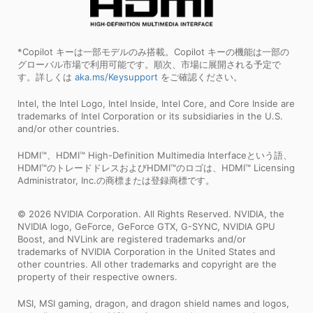
*Copilot キーは一部モデルのみ搭載。Copilot キーの機能は一部の
グローバル市場で利用可能です。順次、市場に展開される予定で
す。詳しくは
aka.ms/Keysupport
をご確認ください。
Intel, the Intel Logo, Intel Inside, Intel Core, and Core Inside are
trademarks of Intel Corporation or its subsidiaries in the U.S.
and/or other countries.
HDMI™、HDMI™ High-Definition Multimedia Interfaceという語、
HDMI™のトレードドレスおよびHDMI™のロゴは、HDMI™ Licensing
Administrator, Inc.の商標または登録商標です。
© 2026 NVIDIA Corporation. All Rights Reserved. NVIDIA, the
NVIDIA logo, GeForce, GeForce GTX, G-SYNC, NVIDIA GPU
Boost, and NVLink are registered trademarks and/or
trademarks of NVIDIA Corporation in the United States and
other countries. All other trademarks and copyright are the
property of their respective owners.
MSI, MSI gaming, dragon, and dragon shield names and logos,