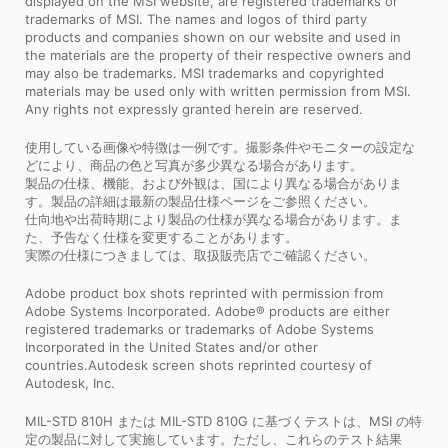
displayed on the MSI website, are registered trademarks or
trademarks of MSI. The names and logos of third party
products and companies shown on our website and used in
the materials are the property of their respective owners and
may also be trademarks. MSI trademarks and copyrighted
materials may be used only with written permission from MSI.
Any rights not expressly granted herein are reserved.
使用している画像や特徴は一例です。撮影条件やモニターの設定な
どにより、商品の色と写真が多少異なる場合があります。
製品の仕様、機能、および外観は、国により異なる場合がありま
す。製品の詳細は最新の製品仕様ページをご参照ください。
仕向地や出荷時期により製品の仕様が異なる場合があります。ま
た、予告なく仕様を変更することがあります。
実際の仕様につきましては、取扱販売店でご確認ください。
Adobe product box shots reprinted with permission from
Adobe Systems Incorporated. Adobe® products are either
registered trademarks or trademarks of Adobe Systems
Incorporated in the United States and/or other
countries.Autodesk screen shots reprinted courtesy of
Autodesk, Inc.
MIL-STD 810H または MIL-STD 810G に基づくテストは、MSI の特
定の製品に対して実施しています。ただし、これらのテスト結果