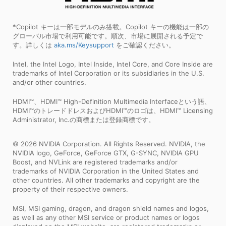
*Copilot キーは一部モデルのみ搭載。Copilot キーの機能は一部の
グローバル市場で利用可能です。順次、市場に展開される予定で
す。詳しくは
aka.ms/Keysupport
をご確認ください。
Intel, the Intel Logo, Intel Inside, Intel Core, and Core Inside are
trademarks of Intel Corporation or its subsidiaries in the U.S.
and/or other countries.
HDMI™、HDMI™ High-Definition Multimedia Interfaceという語、
HDMI™のトレードドレスおよびHDMI™のロゴは、HDMI™ Licensing
Administrator, Inc.の商標または登録商標です。
© 2026 NVIDIA Corporation. All Rights Reserved. NVIDIA, the
NVIDIA logo, GeForce, GeForce GTX, G-SYNC, NVIDIA GPU
Boost, and NVLink are registered trademarks and/or
trademarks of NVIDIA Corporation in the United States and
other countries. All other trademarks and copyright are the
property of their respective owners.
MSI, MSI gaming, dragon, and dragon shield names and logos,
as well as any other MSI service or product names or logos