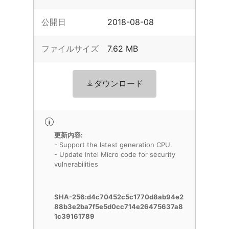
公開日
2018-08-08
ファイルサイズ
7.62 MB
ダウンロード
更新内容:
- Support the latest generation CPU.
- Update Intel Micro code for security
vulnerabilities
SHA-256:d4c70452c5c1770d8ab94e2
88b3e2ba7f5e5d0cc714e26475637a8
1c39161789