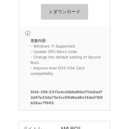
ダウンロード
更新内容:
- Windows 11 Supported.
- Update CPU Micro code.
- Change the default setting of Secure
Boot.
- Improve Intel DG2 VGA Card
compatibility.
SHA-256:3317e4cd4bbd90a170e6ed7
2d47e32da75e1cc69d6ed8e14de0199
b26ac7f993
タイトル
AMI BIOS