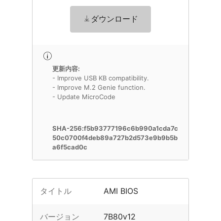
ダウンロード
更新内容:
- Improve USB KB compatibility.
- Improve M.2 Genie function.
- Update MicroCode
SHA-256:f5b93777196c6b990a1cda7c
50c0700f4deb89a727b2d573e9b9b5b
a6f5cad0c
タイトル
AMI BIOS
バージョン
7B80v12