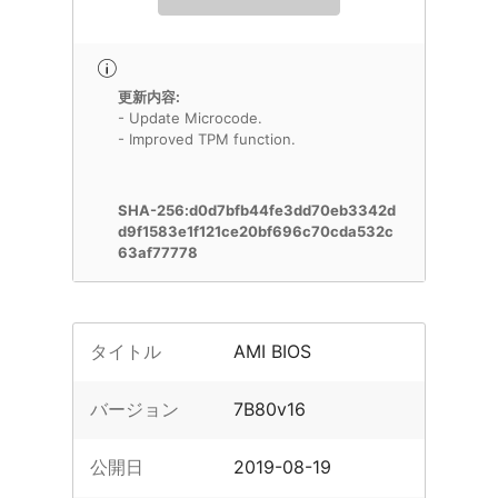
更新内容:
- Update Microcode.
- Improved TPM function.
SHA-256:d0d7bfb44fe3dd70eb3342d
d9f1583e1f121ce20bf696c70cda532c
63af77778
タイトル
AMI BIOS
バージョン
7B80v16
公開日
2019-08-19