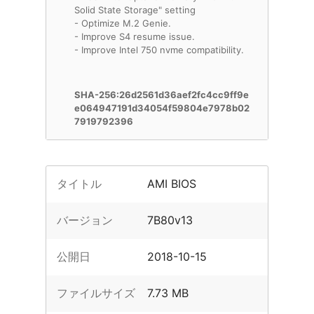
Solid State Storage" setting
- Optimize M.2 Genie.
- Improve S4 resume issue.
- Improve Intel 750 nvme compatibility.
SHA-256:26d2561d36aef2fc4cc9ff9e
e064947191d34054f59804e7978b02
7919792396
タイトル
AMI BIOS
バージョン
7B80v13
公開日
2018-10-15
ファイルサイズ
7.73 MB