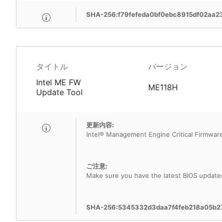
SHA-256:f79fefeda0bf0ebc8915df02aa
タイトル
バージョン
Intel ME FW
ME118H
Update Tool
更新内容:
Intel® Management Engine Critical Firmware 
ご注意:
Make sure you have the latest BIOS update
SHA-256:5345332d3daa7f4feb218a05b2