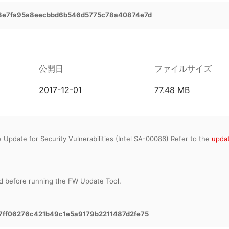
23e7fa95a8eecbbd6b546d5775c78a40874e7d
公開日
ファイルサイズ
2017-12-01
77.48 MB
Update for Security Vulnerabilities (Intel SA-00086) Refer to the
upda
d before running the FW Update Tool.
7ff06276c421b49c1e5a9179b2211487d2fe75