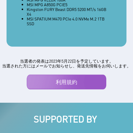
8GB GDDR6/NVIDIA® GeForce RTX™ 4050
ク搭載で遅延なしの再生が可能
MSI MPG A850G PCIE5
Laptop GPU 6GB GDDR6
簡単操作のコントロールボタン – 音量調整
Kingston FURY Beast DDR5 5200 MT/s 16GB
Max 64GB DDR5-5200 2 Slots
用の専用ダイヤルやマイクミュートボタン
X4
1x M.2 SSD slot (NVMe PCIe Gen4)
を装備。
MSI SPATIUM M470 PCIe 4.0 NVMe M.2 1TB
Single Backlit Keyboard (Blue)"
好きな向きで録音可能 – マイクアーム用の
SSD
ネジ穴に3mのUSBケーブルで最適な録音
環境を構築
プラグ & プレイ - 多くの環境で挿すだけで
録音可能
当選者の発表は2023年5月22日を予定しています。
当選された方にはメールでお知らせし、発送先情報をお伺いします。
利用規約
SUPPORTED BY