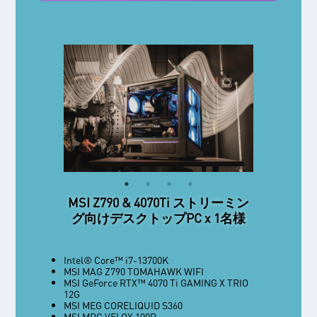
Voicemod YEAR Pro Code x 10 名
様s
既製のボイスフィルターは100以上 - 完全
IMMERSE GV60 ストリーミング
Cyborg 15 A13V x 1 名様
MSI Z790 & 4070Ti ストリーミン
なClean Voiceフィルターも含まれていま
向けマイク x 1 名様
す。
グ向けデスクトップPC x 1名様
無制限のSOUNDBOARD - MP3や.WAVファ
イルを思う存分アップロードしてマイクで
Up to 13th Gen インテル® Core™ i7
ゲーム内で再生。
Processor
ハイレゾリューション デジタルオーディ
VOICELAB - Voicelabを使って自分だけのボ
Intel® Core™ i7-13700K
Windows 11 Home（MSIはビジネスに
オ – サンプリングレート/ビットレート
イスをゼロからデザインしよう。
MSI MAG Z790 TOMAHAWK WIFI
Windows 11 Pro をお勧めします）
96kHz/24bitに対応し録音可能
新しいコンテンツが毎月登場 - Voicemodが
MSI GeForce RTX™ 4070 Ti GAMING X TRIO
15.6インチ、フルHD（1,920×1,080）,
多機能マイク – 複数のコンデンサを搭載
配信する新しいボイスとテーマ
12G
144Hz, IPS-Level
し、4つのピックアップパターンを実現
Soundboardを毎月楽しもう。
MSI MEG CORELIQUID S360
NVIDIA® GeForce RTX™ 4060 Laptop GPU
リアルタイムモニタリング – 3.5mm ジャッ
MSI MPG VELOX 100R