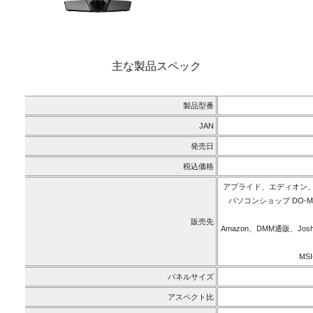
主な製品スペック
製品型番
JAN
発売日
税込価格
アプライド、エディオン
パソコンショップ DO
販売先
Amazon、DMM通販、J
MS
パネルサイズ
アスペクト比