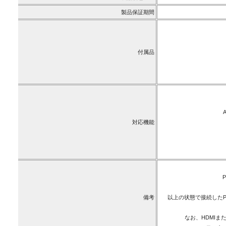
製品保証期間
付属品
対応機能
P
備考
以上の状態で接続したP
なお、HDMIまたはD