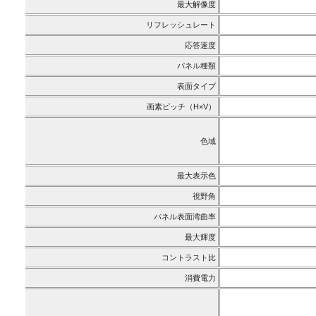
最大解像度
リフレッシュレート
応答速度
パネル種類
表面タイプ
画素ピッチ（H×V）
色域
最大表示色
視野角
パネル表面湾曲率
最大輝度
コントラスト比
消費電力