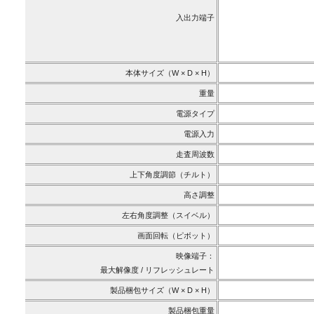
入出力端子
本体サイズ（W × D × H）
重量
電源タイプ
電源入力
走査周波数
上下角度調節（チルト）
高さ調整
左右角度調整（スイベル）
画面回転（ピボット）
映像端子：
最大解像度 / リフレッシュレート
製品梱包サイズ（W × D × H）
製品梱包重量