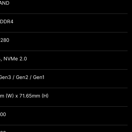
AND
PDDR4
2280
, NVMe 2.0
Gen3 / Gen2 / Gen1
m (W) x 71.65mm (H)
600