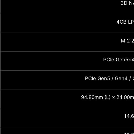
3D N
4GB L
M.2 
PCIe Gen5x4
PCIe Gen5 / Gen4 / 
94.80mm (L) x 24.00m
14,