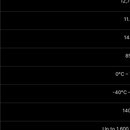
12,
11
14
8
0°C –
-40°C 
14
Up to 1,600