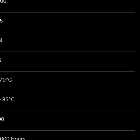
700
.5
4
5
 70°C
– 85°C
00
,000 Hours