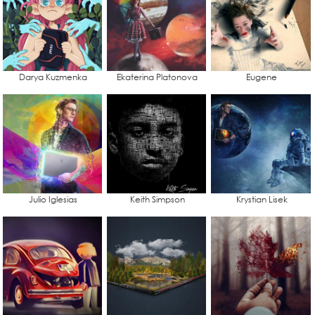
Darya Kuzmenka
Ekaterina Platonova
Eugene
Julio Iglesias
Keith Simpson
Krystian Lisek