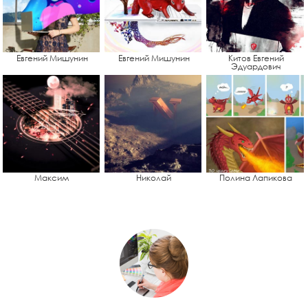
Евгений Мишунин
Евгений Мишунин
Китов Евгений
Эдуардович
Максим
Николай
Полина Лапикова