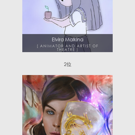
Elvira Malkina
ANIMATOR AND ARTIST OF
THEATRE
2
位