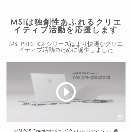
MSIは独創性あふれるクリエ
イティブ活動を応援します
MSI PRESTIGEシリーズはより快適なクリエ
イティブ活動のために誕生しました
play_circle_outline
MSI P65 Creatorは6コア12スレッドのインテル®