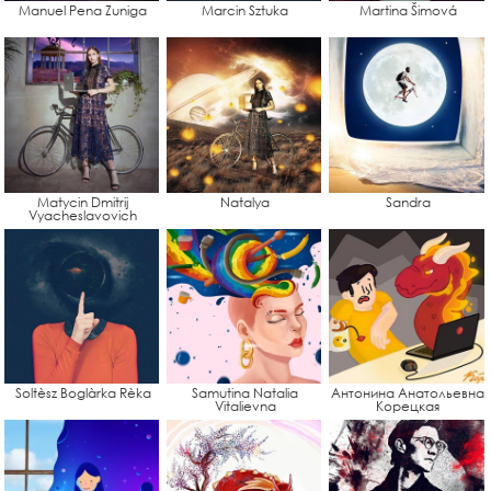
Manuel Pena Zuniga
Marcin Sztuka
Martina Šimová
Matycin Dmitrij
Natalya
Sandra
Vyacheslavovich
Soltèsz Boglàrka Rèka
Samutina Natalia
Антонина Анатольевна
Vitalievna
Корецкая