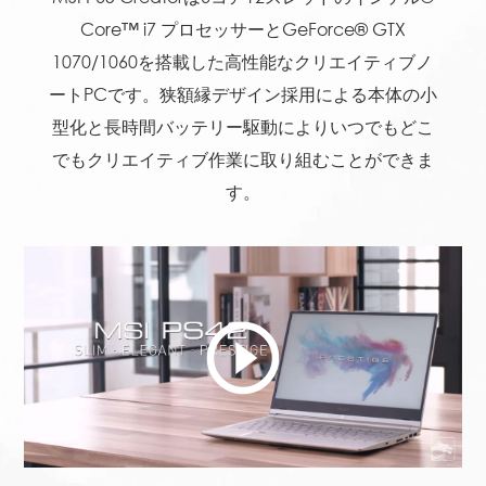
Core™ i7 プロセッサーとGeForce® GTX
1070/1060を搭載した高性能なクリエイティブノ
ートPCです。狭額縁デザイン採用による本体の小
型化と長時間バッテリー駆動によりいつでもどこ
でもクリエイティブ作業に取り組むことができま
す。
play_circle_outline