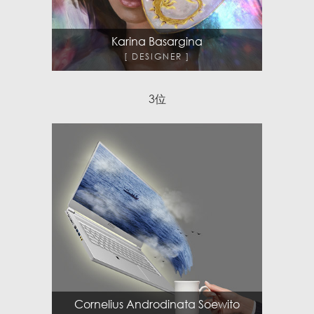
Karina Basargina
DESIGNER
3
位
Cornelius Androdinata Soewito