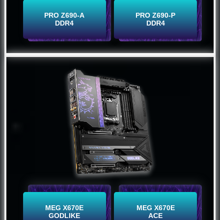
Buy Now
Buy Now
PRO Z690-A
PRO Z690-P
DDR4
DDR4
Buy Now
Buy Now
MEG X670E
MEG X670E
GODLIKE
ACE