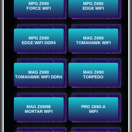
Buy Now
Buy Now
MPG Z690
MPG Z690
FORCE WIFI
EDGE WIFI
Buy Now
Buy Now
MPG Z690
MAG Z690
EDGE WIFI DDR4
TOMAHAWK WIFI
Buy Now
Buy Now
MAG Z690
MAG Z690
TOMAHAWK WIFI DDR4
TORPEDO
Buy Now
Buy Now
MAG Z690M
PRO Z690-A
MORTAR WIFI
WIFI