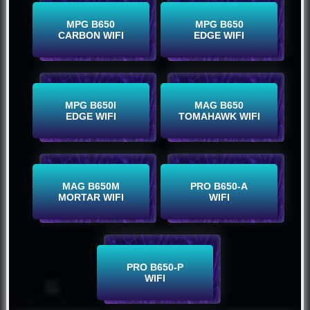
Buy Now
Buy Now
MPG B650
MPG B650
CARBON WIFI
EDGE WIFI
Buy Now
Buy Now
MPG B650I
MAG B650
EDGE WIFI
TOMAHAWK WIFI
Buy Now
Buy Now
MAG B650M
PRO B650-A
MORTAR WIFI
WIFI
Buy Now
PRO B650-P
WIFI