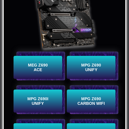
Buy Now
Buy Now
MEG Z690
MPG Z690
ACE
UNIFY
Buy Now
Buy Now
MPG Z690I
MPG Z690
UNIFY
CARBON WIFI