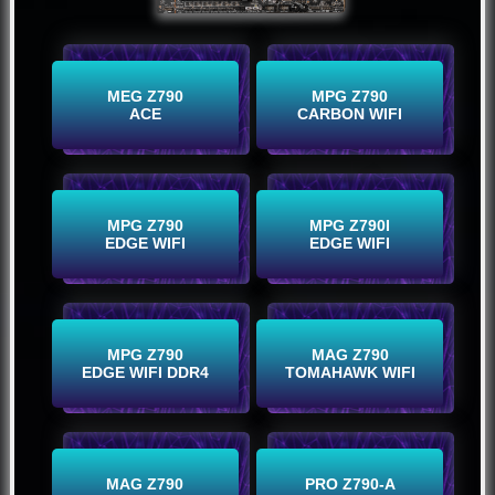
Buy Now
Buy Now
MEG Z790
MPG Z790
ACE
CARBON WIFI
Buy Now
Buy Now
MPG Z790
MPG Z790I
EDGE WIFI
EDGE WIFI
Buy Now
Buy Now
MPG Z790
MAG Z790
EDGE WIFI DDR4
TOMAHAWK WIFI
Buy Now
Buy Now
MAG Z790
PRO Z790-A