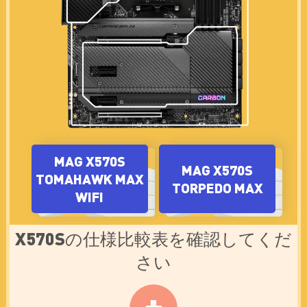
MPG CORELIQUID
MPG CORELIQUID
今すぐ購入！
今すぐ購入！
K360
K240
MAG X570S
MAG X570S
TOMAHAWK MAX
今すぐ購入！
今すぐ購入！
TORPEDO MAX
WIFI
MAG CORELIQUID
MAG CORELIQUID
今すぐ購入！
今すぐ購入！
360R
280R
X570Sの仕様比較表を確認してくだ
さい
MAG CORELIQUID
+
今すぐ購入！