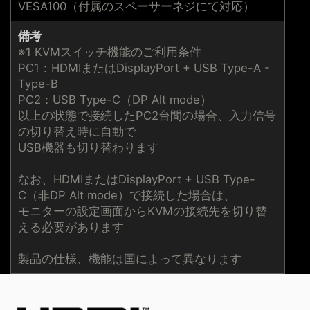
VESA100（付属のスペーサーネジにて対応）
備考
※1 KVMスイッチ機能のご利用条件
PC1：HDMIまたはDisplayPort + USB Type-A -
Type-B
PC2：USB Type-C（DP Alt mode）
以上の状態で接続したPC2台間の場合、入力信号
の切り替え時に自動で
USB機器も切り替わります
なお、HDMIまたはDisplayPort + USB Type-
C（非DP Alt mode）で接続した場合は、
モニターの設定画面からKVMの接続先を切り替
える必要があります
製品の仕様、機能は国によって異なります