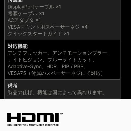
DisplayPortケーブル ×1
電源ケーブル ×1
ACアダプタ ×1
VESAマウント用スペーサーネジ ×4
クイックスタートガイド ×1
対応機能
アンチフリッカー、アンチモーションブラー、
ナイトビジョン、ブルーライトカット、
Adaptive-Sync、HDR、PIP / PBP、
VESA75（付属のスペーサーネジにて対応）
備考
製品の仕様、機能は国によって異なります。