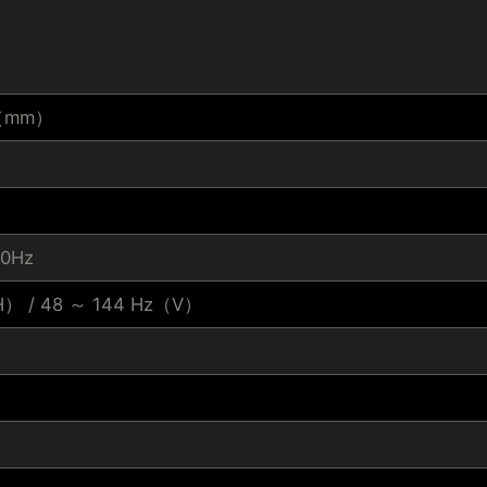
7（mm）
60Hz
H） / 48 ～ 144 Hz（V）