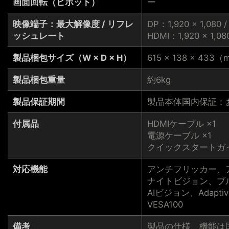
画面回転（ピボット）
ー
映像端子：最大解像度 / リフレ
DP：1,920 × 1,080 /
ッシュレート
HDMI：1,920 × 1,08
製品梱包サイズ（W × D × H）
615 × 138 × 433
製品梱包重量
約6kg
製品保証期間
製品本体国内保証：
付属品
HDMIケーブル ×1
電源ケーブル ×1
クイックスタートガイ
対応機能
アンチフリッカー、
ナイトビジョン、ブ
AIビジョン、Adaptiv
VESA100
備考
製品の仕様、機能は