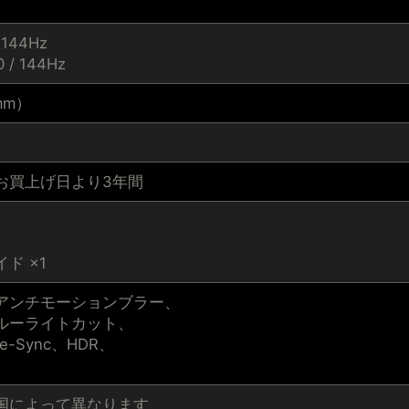
 144Hz
0 / 144Hz
（mm）
お買上げ日より3年間
ド ×1
アンチモーションブラー、
ルーライトカット、
e-Sync、HDR、
国によって異なります