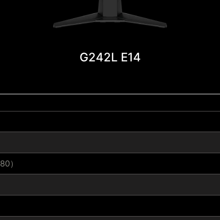
G242L E14
080）