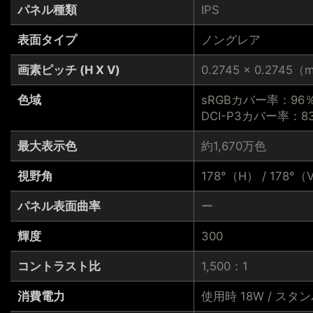
パネル種類
IPS
表面タイプ
ノングレア
画素ピッチ (H X V)
0.2745 × 0.2745
色域
sRGBカバー率：96
DCI-P3カバー率：8
最大表示色
約1,670万色
視野角
178°（H） / 178°（
パネル表面曲率
ー
輝度
300
コントラスト比
1,500：1
消費電力
使用時 18W / スタン