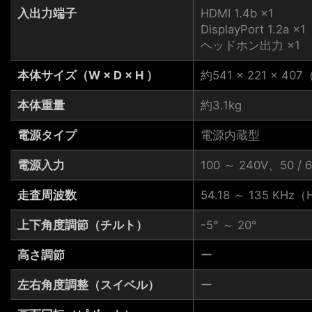
入出力端子
HDMI 1.4b ×1
DisplayPort 1.2a ×1
ヘッドホン出力 ×1
本体サイズ（W × D × H ）
約541 × 221 × 40
本体重量
約3.1kg
電源タイプ
電源内蔵型
電源入力
100 ～ 240V、50 / 
走査周波数
54.18 ～ 135 KHz（
上下角度調節（チルト）
-5° ～ 20°
高さ調節
ー
左右角度調整（スイベル）
ー