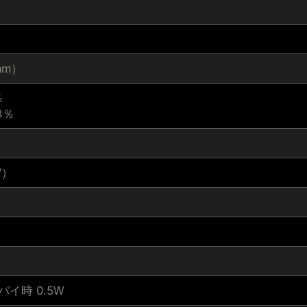
（mm）
％
3％
V）
バイ時 0.5W