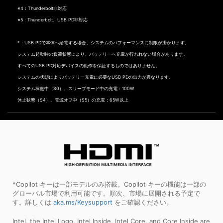
※4：Thunderbolt非対応
※5：Thunderbolt、USB PD非対応
*：USB PDで本体へ給電する場合、システムのパフォーマンスに制限が掛かります。
システム起動時の負荷状態により、バッテリーへ充電が行われない場合があります。
すべてのUSB PD対応デバイスの動作を保証するものではありません。
システムの状態によりバッテリー充電に必要なUSB PDの出力が異なります。
システム稼働中（S0）、スリープモード中の充電：100W
休止状態（S4）、電源オフ中（S5）の充電：65W以上
*Copilot キーは一部モデルのみ搭載。Copilot キーの機能は一部の
グローバル市場で利用可能です。順次、市場に展開される予定で
す。詳しくは
aka.ms/Keysupport
をご確認ください。
Intel, the Intel Logo, Intel Inside, Intel Core, and Core Inside are