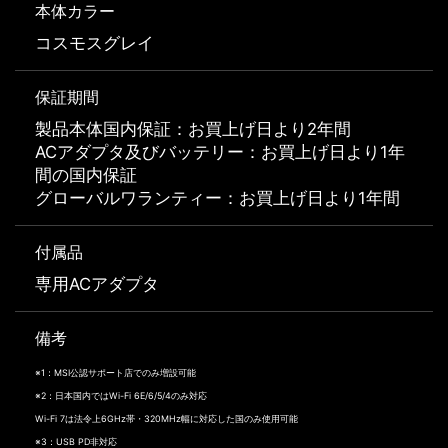
本体カラー
コスモスグレイ
保証期間
製品本体国内保証：お買上げ日より2年間
ACアダプタ及びバッテリー：お買上げ日より1年
間の国内保証
グローバルワランティー：お買上げ日より1年間
付属品
専用ACアダプタ
備考
※1：MSI公認サポート店でのみ増設可能
※2：日本国内ではWi-Fi 6E/6/5/4のみ対応
Wi-Fi 7は法令上6GHz帯・320MHz幅に対応した国のみ使用可能
※3：USB PD非対応