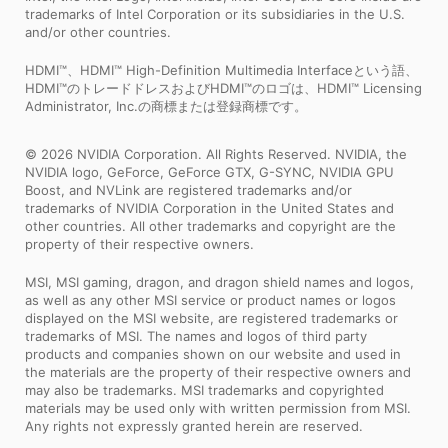
trademarks of Intel Corporation or its subsidiaries in the U.S.
and/or other countries.
HDMI™、HDMI™ High-Definition Multimedia Interfaceという語、
HDMI™のトレードドレスおよびHDMI™のロゴは、HDMI™ Licensing
Administrator, Inc.の商標または登録商標です。
© 2026 NVIDIA Corporation. All Rights Reserved. NVIDIA, the
NVIDIA logo, GeForce, GeForce GTX, G-SYNC, NVIDIA GPU
Boost, and NVLink are registered trademarks and/or
trademarks of NVIDIA Corporation in the United States and
other countries. All other trademarks and copyright are the
property of their respective owners.
MSI, MSI gaming, dragon, and dragon shield names and logos,
as well as any other MSI service or product names or logos
displayed on the MSI website, are registered trademarks or
trademarks of MSI. The names and logos of third party
products and companies shown on our website and used in
the materials are the property of their respective owners and
may also be trademarks. MSI trademarks and copyrighted
materials may be used only with written permission from MSI.
Any rights not expressly granted herein are reserved.