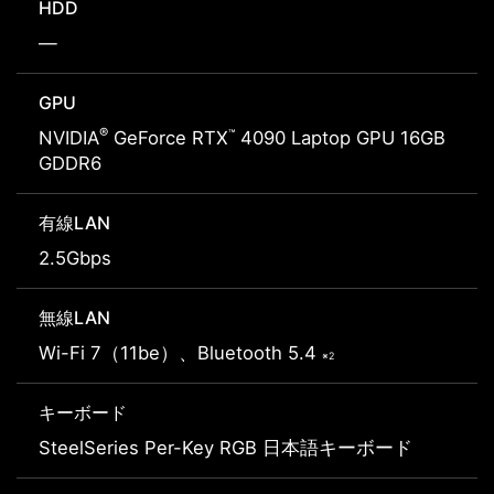
HDD
―
GPU
®
™
NVIDIA
GeForce RTX
4090 Laptop GPU 16GB
GDDR6
有線LAN
2.5Gbps
無線LAN
Wi-Fi 7（11be）、Bluetooth 5.4
※2
キーボード
SteelSeries Per-Key RGB 日本語キーボード