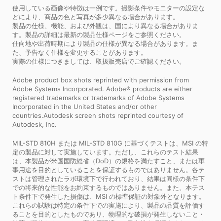
使用している画像や特徴は一例です。撮影条件やモニターの設定な
どにより、商品の色と写真が多少異なる場合があります。
製品の仕様、機能、および外観は、国により異なる場合がありま
す。製品の詳細は最新の製品仕様ページをご参照ください。
仕向地や出荷時期により製品の仕様が異なる場合があります。ま
た、予告なく仕様を変更することがあります。
実際の仕様につきましては、取扱販売店でご確認ください。
Adobe product box shots reprinted with permission from
Adobe Systems Incorporated. Adobe® products are either
registered trademarks or trademarks of Adobe Systems
Incorporated in the United States and/or other
countries.Autodesk screen shots reprinted courtesy of
Autodesk, Inc.
MIL-STD 810H または MIL-STD 810G に基づくテストは、MSI の特
定の製品に対して実施しています。ただし、これらのテスト結果
は、本製品が米国国防総省（DoD）の規格を満たすこと、または軍
事用途を目的としていることを保証するものではありません。各テ
ストは管理されたラボ環境下で行われており、結果は同様の条件下
での将来的な性能をお約束するものではありません。また、本テス
ト条件下で発生した損傷は、MSI の標準保証の対象外となります。
これらの試験は特定の条件下での実施により、製品の品質を評価す
ることを目的としたものであり、物理的な破損が発生しないこと・