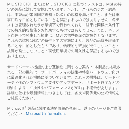
MIL-STD 810H または MIL-STD 810G に基づくテストは、MSI の特
定の製品に対して実施しています。ただし、これらのテスト結果
は、本製品が米国国防総省（DoD）の規格を満たすこと、または軍
事用途を目的としていることを保証するものではありません。各テ
ストは管理されたラボ環境下で行われており、結果は同様の条件下
での将来的な性能をお約束するものではありません。また、本テス
ト条件下で発生した損傷は、MSI の標準保証の対象外となります。
これらの試験は特定の条件下での実施により、製品の品質を評価す
ることを目的としたものであり、物理的な破損が発生しないこと・
故障が発生しないこと・実使用環境での耐久性を保証するものでは
ありません。
サードパーティ機能および互換性に関するご案内： 本製品に搭載さ
れる一部の機能は、サードパーティの技術や特定ハードウェア向け
に最適化された機能に基づいています。これらの機能は、サードパ
ーティ側のソフトウェア要件やアップデート、サポート終了などの
理由により、互換性やパフォーマンスが変動する場合があります。
詳細な仕様や最新情報につきましては、各技術提供元の公式情報を
ご確認ください。
®
Microsoft
製品に関する法的情報の詳細は、以下のページをご参照
ください：
Microsoft Information
.