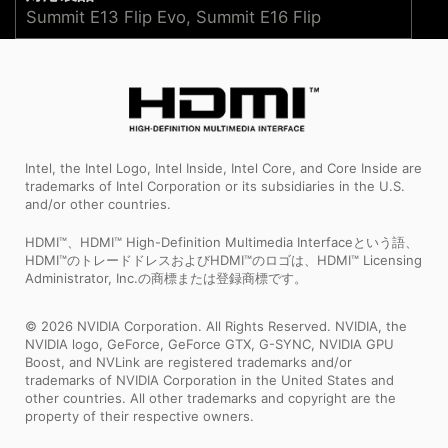
Summit E13 Flip Evo, Summit E16 Flip
Intel, the Intel Logo, Intel Inside, Intel Core, and Core Inside are
trademarks of Intel Corporation or its subsidiaries in the U.S.
and/or other countries.
HDMI™、HDMI™ High-Definition Multimedia Interfaceという語、
HDMI™のトレードドレスおよびHDMI™のロゴは、HDMI™ Licensing
Administrator, Inc.の商標または登録商標です。
© 2026 NVIDIA Corporation. All Rights Reserved. NVIDIA, the
NVIDIA logo, GeForce, GeForce GTX, G-SYNC, NVIDIA GPU
Boost, and NVLink are registered trademarks and/or
trademarks of NVIDIA Corporation in the United States and
other countries. All other trademarks and copyright are the
property of their respective owners.