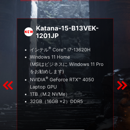
Katana-15-B13VEK-
1201JP
®
インテル
Core™ i7-13620H
Windows 11 Home
(MSIはビジネスに Windows 11 Pro
をお勧めします)
®
NVIDIA
GeForce RTX™ 4050
Laptop GPU
1TB（M.2 NVMe）
32GB（16GB ×2）DDR5