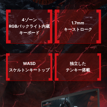
4ゾーン
1.7mm
RGBバックライト内蔵
キーストローク
キーボード
WASD
独立した
スケルトンキートップ
テンキー搭載