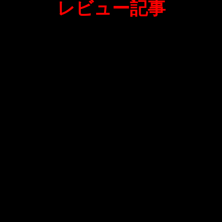
レビュー記事
GEFORCE RTX 4050搭
載のゲーミングノート
PC、MSI KATANA 15
B13Vの実機レビュー