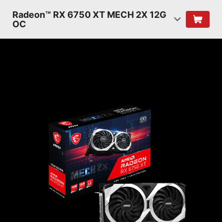
Radeon™ RX 6750 XT MECH 2X 12G
OC