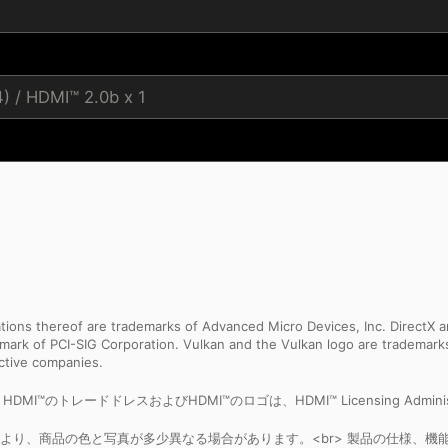
4) / HDMI™ 2.0b x 1
ns thereof are trademarks of Advanced Micro Devices, Inc. DirectX an
ademark of PCI-SIG Corporation. Vulkan and the Vulkan logo are trademar
ective companies.
ceという語、HDMI™のトレードドレスおよびHDMI™のロゴは、HDMI™ Licensing Admi
より、商品の色と写真が多少異なる場合があります。<br> 製品の仕様、機