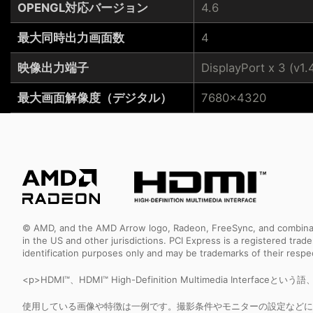
OPENGL対応バージョン
4.6
最大同時出力画面数
4
映像出力端子
DisplayPort x 3 (v1.
最大画面解像度（デジタル）
7680x4320
© AMD, and the AMD Arrow logo, Radeon, FreeSync, and combinatio
in the US and other jurisdictions. PCI Express is a registered tr
identification purposes only and may be trademarks of their resp
<p>HDMI™、HDMI™ High-Definition Multimedia Interfa
使用している画像や特徴は一例です。撮影条件やモニターの設定などに