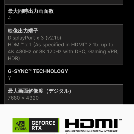
最大同時出力画面数
4
映像出力端子
DisplayPort x 3 (v2.1b)
HDMI™ x 1 (As specified in HDMI™ 2.1b: up to
4K 480Hz or 8K 120Hz with DSC, Gaming VRR,
HDR)
G-SYNC™ TECHNOLOGY
Y
最大画面解像度（デジタル）
7680 x 4320