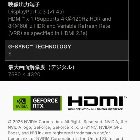
映像出力端子
DisplayPort x 3 (v1.4a)
HDMI™ x 1 (Supports 4K@120Hz HDR and
8K@60Hz HDR and Variable Refresh Rate
(VRR) as specified in HDMI 2.1a)
G-SYNC™ TECHNOLOGY
Y
最大画面解像度（デジタル）
7680 x 4320
© 2026 NVIDIA Corporation. All Rights Reserved. NVIDIA, the
NVIDIA logo, GeForce, GeForce RTX, G-SYNC, NVIDIA GPU
Boost, and NVLink are registered trademarks and/or
trademarks of NVIDIA Corporation in the United States and