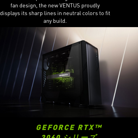
fan design, the new VENTUS proudly
displays its sharp lines in neutral colors to fit
any build.
GEFORCE RTX™
3060 シリーズ