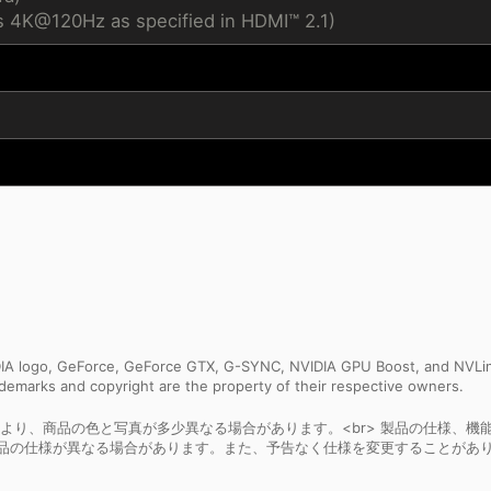
s 4K@120Hz as specified in HDMI™ 2.1)
IDIA logo, GeForce, GeForce GTX, G-SYNC, NVIDIA GPU Boost, and NVLin
rademarks and copyright are the property of their respective owners.
より、商品の色と写真が多少異なる場合があります。<br> 製品の仕様、機
製品の仕様が異なる場合があります。また、予告なく仕様を変更することがあり