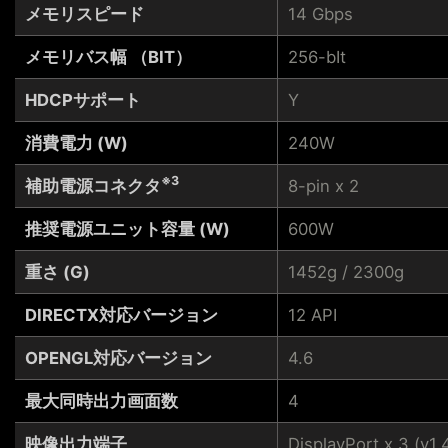
メモリスピード
14 Gbps
メモリバス幅 （BIT）
256-bIt
HDCPサポート
Y
消費電力 (W)
240W
※3
補助電源コネクタ
8-pin x 2
推奨電源ユニット容量 (W)
600W
重さ (G)
1452g / 2300g
DIRECTX対応バージョン
12 API
OPENGL対応バージョン
4.6
最大同時出力画面数
4
映像出力端子
DisplayPort x 3 (v1.