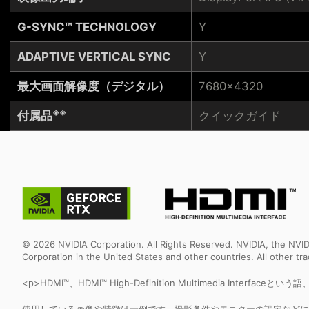
G-SYNC™ TECHNOLOGY
Y
ADAPTIVE VERTICAL SYNC
Y
最大画面解像度（デジタル）
7680x4320
※※
付属品
クイックガイド
© 2026 NVIDIA Corporation. All Rights Reserved. NVIDIA, the NV
Corporation in the United States and other countries. All other t
<p>HDMI™、HDMI™ High-Definition Multimedia Interfa