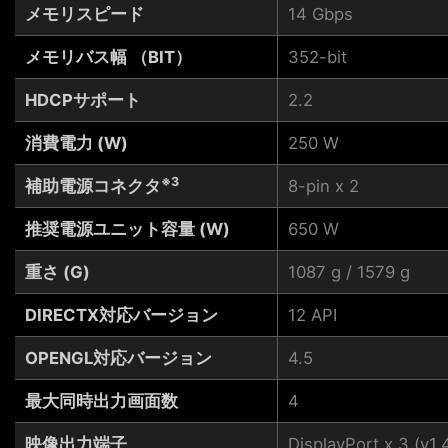
メモリスピード
14 Gbps
メモリバス幅 （BIT）
352-bit
HDCPサポート
2.2
消費電力 (W)
250 W
※3
補助電源コネクタ
8-pin x 2
推奨電源ユニット容量 (W)
650 W
重さ (G)
1087 g / 1579 g
DIRECTX対応バージョン
12 API
OPENGL対応バージョン
4.5
最大同時出力画面数
4
映像出力端子
DisplayPort x 3 (v1.