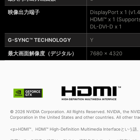
映像出力端子
DisplayPort x 1 (v1.
HDMI™ x 1 (Support
DL-DVI-D x 1
G-SYNC™ TECHNOLOGY
Y
最大画面解像度（デジタル）
7680 x 4320
© 2026 NVIDIA Corporation. All Rights Reserved. NVIDIA, the NV
Corporation in the United States and other countries. All other t
<p>HDMI™、HDMI™ High-Definition Multimedia Interfa