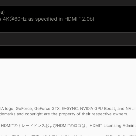
4a)
s 4K@60Hz as specified in HDMI™ 2.0b)
IDIA logo, GeForce, GeForce GTX, G-SYNC, NVIDIA GPU Boost, and NVLin
rademarks and copyright are the property of their respective owners.
ceという語、HDMI™のトレードドレスおよびHDMI™のロゴは、HDMI™ Licensing Admi