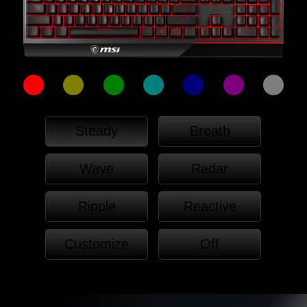
Steady
Breath
Wave
Radar
Ripple
Reactive
Customize
Off