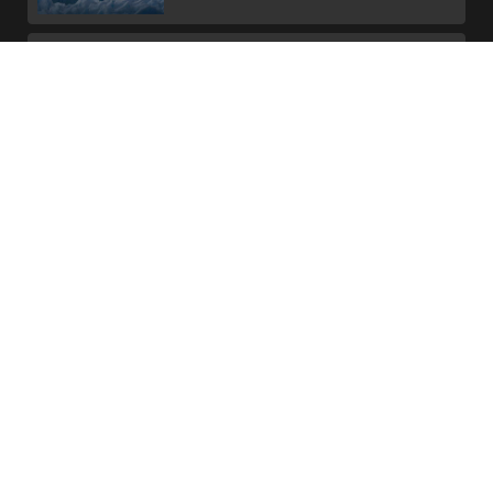
キャンペーン情報
Get Your Voicemod PRO 30
days
キャンペーン情報
Enhance your storage and
productivity with Dropbox
使用している画像や特徴は一例です。撮影条件やモニターの設定な
どにより、商品の色と写真が多少異なる場合があります。
製品の仕様、機能、および外観は、国により異なる場合がありま
す。製品の詳細は最新の製品仕様ページをご参照ください。
仕向地や出荷時期により製品の仕様が異なる場合があります。ま