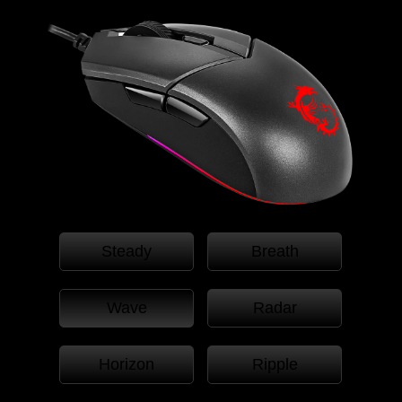
Steady
Breath
Wave
Radar
Horizon
Ripple