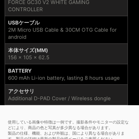
FORCE GC30 V2 WHITE GAMING
CONTROLLER
USBケーブル
2M Micro USB Cable & 30CM OTG Cable for
android
本体サイズ(MM)
156 x 105 x 62.5
BATTERY
600 mAh Li-ion battery, lasting 8 hours usage
アクセサリ
Additional D-PAD Cover / Wireless dongle
使用している画像や特徴は一例です。撮影条件やモニターの設定な
どにより、商品の色と写真が多少異なる場合があります。
製品の仕様、機能、および外観は、国により異なる場合がありま
す。製品の詳細は最新の製品仕様ページをご参照ください。