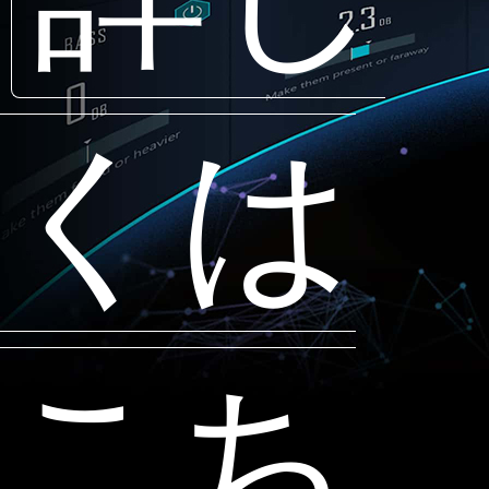
くは
こち