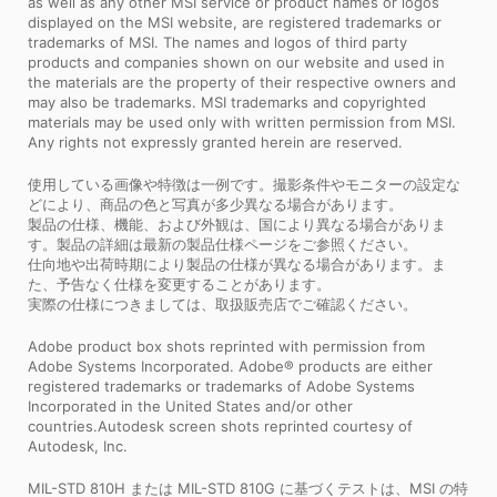
as well as any other MSI service or product names or logos
displayed on the MSI website, are registered trademarks or
trademarks of MSI. The names and logos of third party
products and companies shown on our website and used in
the materials are the property of their respective owners and
may also be trademarks. MSI trademarks and copyrighted
materials may be used only with written permission from MSI.
Any rights not expressly granted herein are reserved.
使用している画像や特徴は一例です。撮影条件やモニターの設定な
どにより、商品の色と写真が多少異なる場合があります。
製品の仕様、機能、および外観は、国により異なる場合がありま
す。製品の詳細は最新の製品仕様ページをご参照ください。
仕向地や出荷時期により製品の仕様が異なる場合があります。ま
た、予告なく仕様を変更することがあります。
実際の仕様につきましては、取扱販売店でご確認ください。
Adobe product box shots reprinted with permission from
Adobe Systems Incorporated. Adobe® products are either
registered trademarks or trademarks of Adobe Systems
Incorporated in the United States and/or other
countries.Autodesk screen shots reprinted courtesy of
Autodesk, Inc.
MIL-STD 810H または MIL-STD 810G に基づくテストは、MSI の特