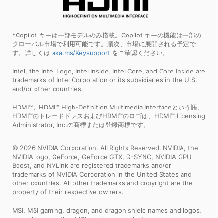
*Copilot キーは一部モデルのみ搭載。Copilot キーの機能は一部の
グローバル市場で利用可能です。順次、市場に展開される予定で
す。詳しくは
aka.ms/Keysupport
をご確認ください。
Intel, the Intel Logo, Intel Inside, Intel Core, and Core Inside are
trademarks of Intel Corporation or its subsidiaries in the U.S.
and/or other countries.
HDMI™、HDMI™ High-Definition Multimedia Interfaceという語、
HDMI™のトレードドレスおよびHDMI™のロゴは、HDMI™ Licensing
Administrator, Inc.の商標または登録商標です。
© 2026 NVIDIA Corporation. All Rights Reserved. NVIDIA, the
NVIDIA logo, GeForce, GeForce GTX, G-SYNC, NVIDIA GPU
Boost, and NVLink are registered trademarks and/or
trademarks of NVIDIA Corporation in the United States and
other countries. All other trademarks and copyright are the
property of their respective owners.
MSI, MSI gaming, dragon, and dragon shield names and logos,