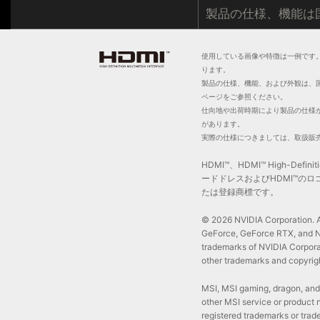
製品の仕様、機能は
使用している画像や特徴は一例です
ります。
製品の仕様、機能、および外観は、
ページをご参照ください。
仕向地や出荷時期により製品の仕様
があります。
実際の仕様につきましては、取扱販
HDMI™、HDMI™ High-Defini
ードドレスおよびHDMI™のロゴは、HDM
たは登録商標です。
© 2026 NVIDIA Corporation. Al
GeForce, GeForce RTX, and NV
trademarks of NVIDIA Corporat
other trademarks and copyrigh
MSI, MSI gaming, dragon, and
other MSI service or product 
registered trademarks or trad