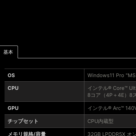
基本
OS
Windows11 Pro 
CPU
インテル® Core™ Ultr
8コア（4P＋4E）8
GPU
インテル® Arc™ 140
チップセット
CPU内蔵型
メモリ規格/容量
32GB LPDDR5X