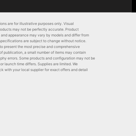
ons are for illustrative purposes only. Visual
roducts may not be perfectly accurate. Product
ns and appearance may vary by models and differ from
 specifications are subject to change without notice.
to present the most precise and comprehensive
 of publication, a small number of items may contain
phy errors. Some products and configuration may not be
 or launch time differs. Supplies are limited. We
with your local supplier for exact offers and detail