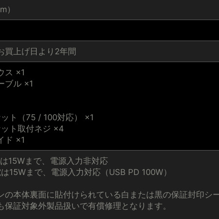
（mm）
お買上げ日より2年間
ス ×1
ブル ×1
ト（75 / 100対応） ×1
ット取付ネジ ×4
ド ×1
電は15Wまで、電源入力非対応
は15Wまで、電源入力対応（USB PD 100W）
の本体裏面に貼付けられている白または黒の保証封印シール「Fa
も保証対象外製品扱いで有償修理となります。