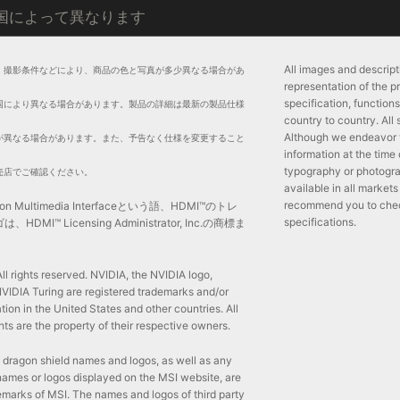
国によって異なります
All images and descripti
。撮影条件などにより、商品の色と写真が多少異なる場合があ
representation of the p
specification, functio
国により異なる場合があります。製品の詳細は最新の製品仕様
country to country. All
Although we endeavor 
が異なる場合があります。また、予告なく仕様を変更すること
information at the time
typography or photogra
売店でご確認ください。
available in all markets
recommend you to check 
tion Multimedia Interfaceという語、HDMI™のトレ
specifications.
I™ Licensing Administrator, Inc.の商標ま
l rights reserved. NVIDIA, the NVIDIA logo,
IDIA Turing are registered trademarks and/or
ion in the United States and other countries. All
ts are the property of their respective owners.
 dragon shield names and logos, as well as any
names or logos displayed on the MSI website, are
emarks of MSI. The names and logos of third party