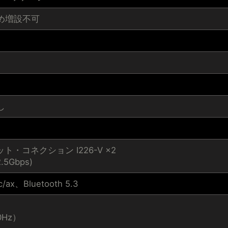
め増設不可
し
ト・コネクション I226-V ×2
2.5Gbps)
ac/ax、Bluetooth 5.3
60Hz）