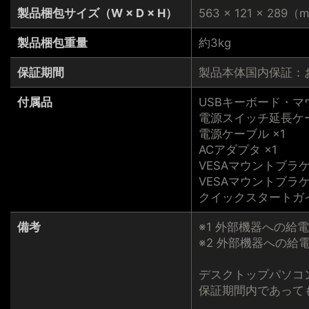
製品梱包サイズ（W × D × H）
563 × 121 × 289
製品梱包重量
約3kg
保証期間
製品本体国内保証：
付属品
USBキーボード・マウ
電源スイッチ延長ケー
電源ケーブル ×1
ACアダプタ ×1
VESAマウントブラケッ
VESAマウントブラケ
クイックスタートガイ
備考
※1 外部機器への給
※2 外部機器への給電
デスクトップパソコン
保証期間内であって