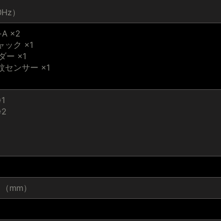
60Hz）
-A ×2
ック ×1
ダー ×1
センサー ×1
※1
※2
0.1（mm）