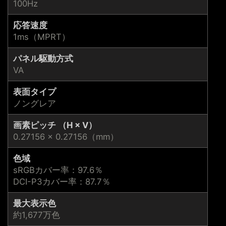
100Hz
応答速度
1ms（MPRT）
パネル駆動方式
VA
表面タイプ
ノングレア
画素ピッチ （H × V）
0.27156 × 0.27156（mm）
色域
sRGBカバー率：97.6％
DCI-P3カバー率：87.7％
最大表示色
約1,677万色