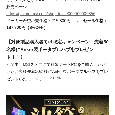
販売ページ：
https://jpstore.msi.com/shopdetail/000000000856
メーカー希望小売価格：
215,800円
⇒
セール価格：
197,800円（8%OFF）
【対象製品購入者向け限定キャンペーン！先着50
名様にAnker製ポータブルハブをプレゼン
ト！！】
期間中、MSIストアにて対象ノートPCをご購入いただ
いたお客様先着50名様にAnker製ポータブルハブをプレ
※2、※4、※5、※6
ゼントいたします。