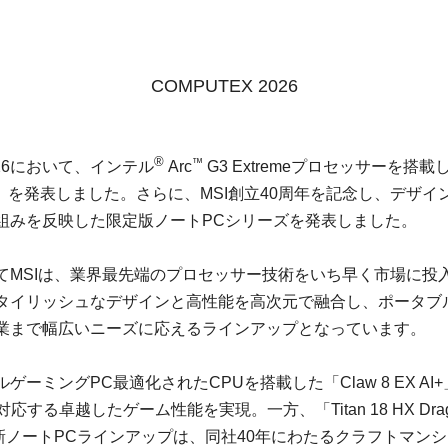
COMPUTEX 2026
®
™
2026において、インテル
Arc
G3 Extremeプロセッサーを搭
X AI+」を発表しました。さらに、MSI創立40周年を記念し、デ
組みを反映した限定版ノートPCシリーズを発表しました。
MSIは、業界最先端のプロセッサー技術をいち早く市場に投入し
タイリッシュなデザインと高性能を高次元で融合し、ポータブ
業まで幅広いニーズに応えるラインアップとなっています。
ーミングPC最適化されたCPUを搭載した「Claw 8 EX A
る卓越したゲーム性能を実現。一方、「Titan 18 HX Dragon Ed
の最新ノートPCラインアップは、同社40年にわたるクラフトマン