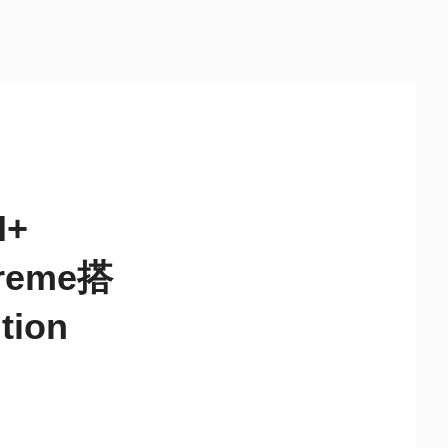
I+
reme搭
tion