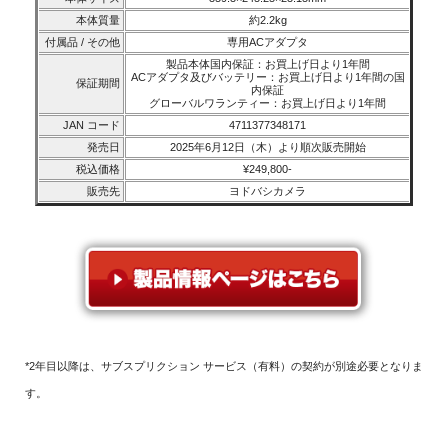
本体質量
約2.2kg
付属品 / その他
専用ACアダプタ
製品本体国内保証：お買上げ日より1年間
ACアダプタ及びバッテリー：お買上げ日より1年間の国
保証期間
内保証
グローバルワランティー：お買上げ日より1年間
JAN コード
4711377348171
発売日
2025年6月12日（木）より順次販売開始
税込価格
¥249,800-
販売先
ヨドバシカメラ
*2年目以降は、サブスプリクション サービス（有料）の契約が別途必要となりま
す。