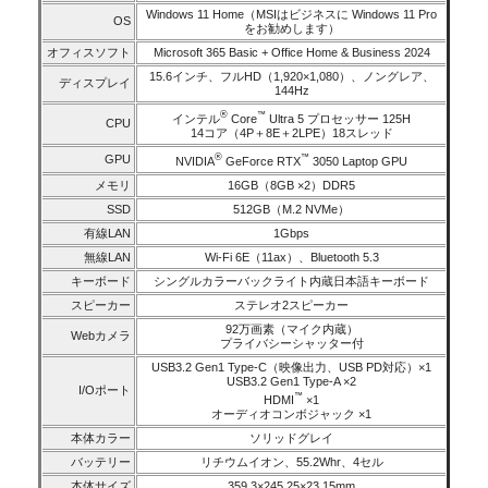
Windows 11 Home（MSIはビジネスに Windows 11 Pro
OS
をお勧めします）
オフィスソフト
Microsoft 365 Basic + Office Home & Business 2024
15.6インチ、フルHD（1,920×1,080）、ノングレア、
ディスプレイ
144Hz
®
™
インテル
Core
Ultra 5 プロセッサー 125H
CPU
14コア（4P＋8E＋2LPE）18スレッド
®
GPU
™
NVIDIA
GeForce RTX
3050 Laptop GPU
メモリ
16GB（8GB ×2）DDR5
SSD
512GB（M.2 NVMe）
有線LAN
1Gbps
無線LAN
Wi-Fi 6E（11ax）、Bluetooth 5.3
キーボード
シングルカラーバックライト内蔵日本語キーボード
スピーカー
ステレオ2スピーカー
92万画素（マイク内蔵）
Webカメラ
プライバシーシャッター付
USB3.2 Gen1 Type-C（映像出力、USB PD対応）×1
USB3.2 Gen1 Type-A ×2
I/Oポート
™
HDMI
×1
オーディオコンボジャック ×1
本体カラー
ソリッドグレイ
バッテリー
リチウムイオン、55.2Whr、4セル
本体サイズ
359.3×245.25×23.15mm