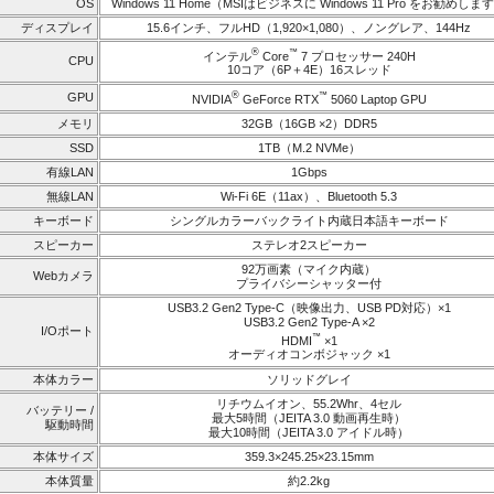
OS
Windows 11 Home（MSIはビジネスに Windows 11 Pro をお勧めしま
ディスプレイ
15.6インチ、フルHD（1,920×1,080）、ノングレア、144Hz
®
™
インテル
Core
7 プロセッサー 240H
CPU
10コア（6P＋4E）16スレッド
®
GPU
™
NVIDIA
GeForce RTX
5060 Laptop GPU
メモリ
32GB（16GB ×2）DDR5
SSD
1TB（M.2 NVMe）
有線LAN
1Gbps
無線LAN
Wi-Fi 6E（11ax）、Bluetooth 5.3
キーボード
シングルカラーバックライト内蔵日本語キーボード
スピーカー
ステレオ2スピーカー
92万画素（マイク内蔵）
Webカメラ
プライバシーシャッター付
USB3.2 Gen2 Type-C（映像出力、USB PD対応）×1
USB3.2 Gen2 Type-A ×2
I/Oポート
™
HDMI
×1
オーディオコンボジャック ×1
本体カラー
ソリッドグレイ
リチウムイオン、55.2Whr、4セル
バッテリー /
最大5時間（JEITA 3.0 動画再生時）
駆動時間
最大10時間（JEITA 3.0 アイドル時）
本体サイズ
359.3×245.25×23.15mm
本体質量
約2.2kg