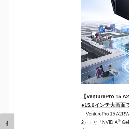
【VenturePro 
●15.6インチ大
「VenturePro 1
®
2）」と「NVIDIA
GeF