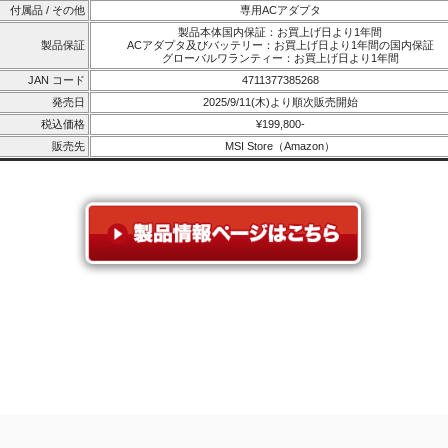
付属品 / その他
専用ACアダプタ
製品本体国内保証：お買上げ日より1年間
製品保証
ACアダプタ及びバッテリー：お買上げ日より1年間の国内保証
グローバルワランティー：お買上げ日より1年間
JAN コード
4711377385268
発売日
2025/9/11(木)より順次販売開始
税込価格
¥199,800-
販売先
MSI Store（Amazon）