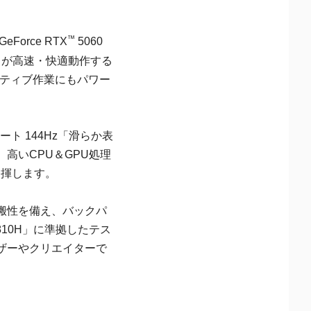
™
Force RTX
5060
フトが高速・快適動作する
イティブ作業にもパワー
ト 144Hz「滑らか表
高いCPU＆GPU処理
発揮します。
可搬性を備え、バックパ
810H」に準拠したテス
ザーやクリエイターで