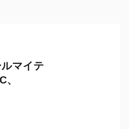
ールマイテ
C、
-