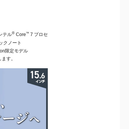
®
™
ンテル
Core
7 プロセ
スペックノート
azon限定モデル
たします。