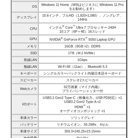
Windows 11 Home（MSIはビジネスに Windows 11 Pro
OS
をお勧めします）
15.6インチ、フルHD（1,920×1,080）、ノングレア、
ディスプレイ
144Hz
®
™
インテル
Core
Ultra 7 プロセッサー 240H
CPU
10コア（6P＋4E）16スレッド
®
GPU
™
NVIDIA
GeForce RTX
5050 Laptop GPU
メモリ
16GB（8GB ×2）DDR5
SSD
1TB（M.2 NVMe）
有線LAN
1Gbps
無線LAN
Wi-Fi 6E（11ax）、Bluetooth 5.3
キーボード
シングルカラーバックライト内蔵日本語キーボード
スピーカー
ステレオ2スピーカー
92万画素（マイク内蔵）
Webカメラ
プライバシーシャッター付
USB3.2 Gen2 Type-C（映像出力、USB PD対応）×1
USB3.2 Gen2 Type-A ×2
I/Oポート
™
HDMI
×1
オーディオコンボジャック ×1
本体カラー
ソリッドグレイ
バッテリー
リチウムイオン、55.2Whr、4セル
本体サイズ
359.3×245.25×23.15mm