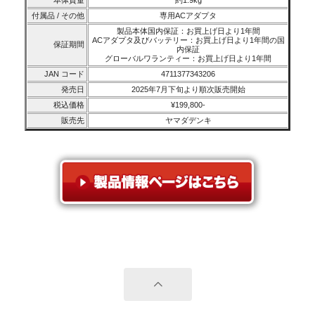
本体質量
約1.9kg
付属品 / その他
専用ACアダプタ
製品本体国内保証：お買上げ日より1年間
ACアダプタ及びバッテリー：お買上げ日より1年間の国
保証期間
内保証
グローバルワランティー：お買上げ日より1年間
JAN コード
4711377343206
発売日
2025年7月下旬より順次販売開始
税込価格
¥199,800-
販売先
ヤマダデンキ