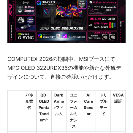
COMPUTEX 2026の期間中、MSIブースにて
MPG OLED 322URDX36の機能や新たな外観デ
ザインについて、直接ご確認いただけます。
パネ
QD-
Dark
ユニ
AI
トリ
VESA
ル世
OLED
Armo
フォ
Care
プル
認証
代
Penta
rフィ
ーム
Sens
モー
Tand
ルム
ルミ
or
ド
em™
ナン
ス