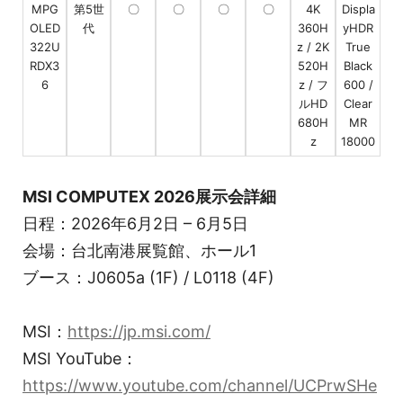
MPG
第5世
〇
〇
〇
〇
4K
Displa
OLED
代
360H
yHDR
322U
z / 2K
True
RDX3
520H
Black
6
z / フ
600 /
ルHD
Clear
680H
MR
z
18000
MSI COMPUTEX 2026展示会詳細
日程：2026年6月2日 – 6月5日
会場：台北南港展覧館、ホール1
ブース：J0605a (1F) / L0118 (4F)
MSI：
https://jp.msi.com/
MSI YouTube：
https://www.youtube.com/channel/UCPrwSHe