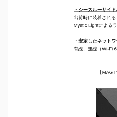
・シースルーサイド
出荷時に装着される
Mystic Lig
・安定したネットワ
有線、無線（Wi-F
【MAG In