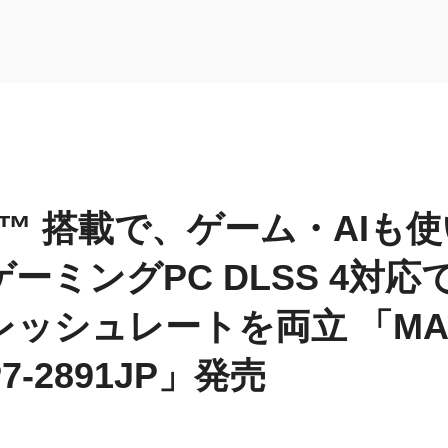
070™ 搭載で、ゲーム・AIも
ーミングPC DLSS 4対
シュレートを両立 「MAG In
P7-2891JP」発売