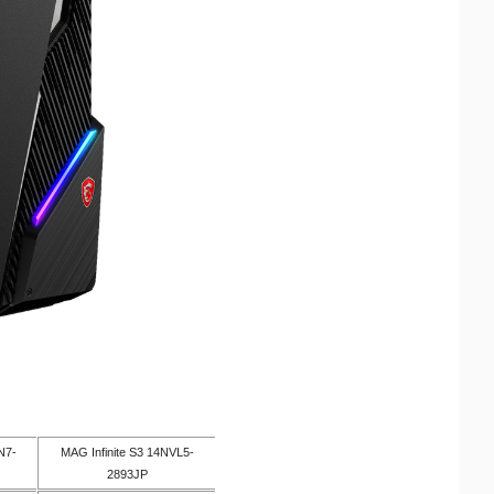
N7-
MAG Infinite S3 14NVL5-
2893JP