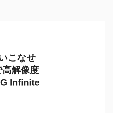
使いこなせ
応で高解像度
finite