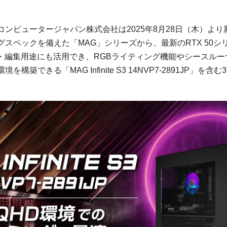
ンピュータージャパン株式会社は2025年8月28日（木）よ
スペックを備えた「MAG」シリーズから、最新のRTX 50
I・編集用途にも活用でき、RGBライティング機能やシースル
構築できる「MAG Infinite S3 14NVP7-2891JP」を
。