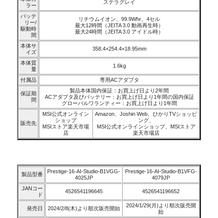
ステラグレイ
ラー
バッテ
リチウムイオン、99.9Whr、4セル
リー/
最大12時間（JEITA 3.0 動画再生時）
駆動時
最大24時間（JEITA 3.0 アイドル時）
間
本体サ
358.4×254.4×18.95mm
イズ
本体質
1.6kg
量
付属品
専用ACアダプタ
製品本体国内保証：お買上げ日より2年間
保証期
ACアダプタ及びバッテリー：お買上げ日より1年間の国内保証
間
グローバルワランティー：お買上げ日より1年間
MSI公式オンライン
Amazon、Joshin Web、ひかりTVショッピ
ショップ
ング、
販売先
MSIストア楽天市場
MSI公式オンラインショップ、MSIストア
店
楽天市場店
Prestige-16-AI-Studio-B1VGG-
Prestige-16-AI-Studio-B1VFG-
製品型番
4025JP
4079JP
JANコー
4526541196645
4526541196652
ド
2024/1/29(月)より順次販売開
発売日
2024/2/8(木)より順次販売開始
始