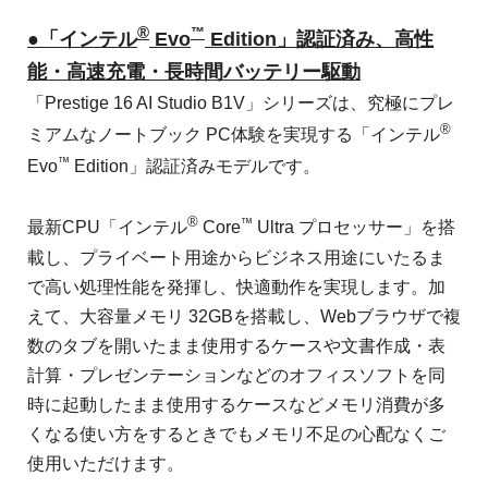
®
™
●「インテル
Evo
Edition」認証済み、高性
能・高速充電・長時間バッテリー駆動
「Prestige 16 AI Studio B1V」シリーズは、究極にプレ
®
ミアムなノートブック PC体験を実現する「インテル
™
Evo
Edition」認証済みモデルです。
®
™
最新CPU「インテル
Core
Ultra プロセッサー」を搭
載し、プライベート用途からビジネス用途にいたるま
で高い処理性能を発揮し、快適動作を実現します。加
えて、大容量メモリ 32GBを搭載し、Webブラウザで複
数のタブを開いたまま使用するケースや文書作成・表
計算・プレゼンテーションなどのオフィスソフトを同
時に起動したまま使用するケースなどメモリ消費が多
くなる使い方をするときでもメモリ不足の心配なくご
使用いただけます。