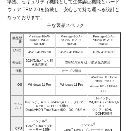
準拠。セキュリティ機能として生体認証機能とハード
ウェア TPM 2.0を搭載し、安心して持ち運べる設計と
なっております。
主な製品スペック
Prestige-16-AI-
Prestige-16-AI-
Prestige-16-AI-
製品型
Studio-B1VGG-
Studio-B1VFG-
Studio-B1VFG-
番
5001JP
7003JP
8003JP
JANコ
4526541196690
4526541196706
4526541196713
ード
2024/2/8(木)より順
発売日
2024/1/29(月)より順次販売開始
次販売開始
価格
オープン価格
Windows 11 Home
（MSIはビジネスに
OS
Windows 11 Pro
Windows 11 Pro
Windows 11 Pro をお勧めし
ます）
16インチ、
16インチ、4K+（3,840×2,400）、グレア、
WQXGA（2,560×1,6
ディス
60Hz、OLED（有機EL）、
00）、
プレイ
DisplayHDR True Black 600、DCI-P3相当
グレア、60Hz、
DCI-P3相当
®
インテル
®
インテル
™
Core
Ultra 9 プロ
CPU
™
セッサー 185H
Core
Ultra 7 プロセッサー 155H