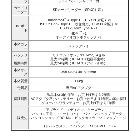
ラ
プライバシーシャッター付
カードリ
SDカードリーダー（SDXC対応）
ーダー
™
Thunderbolt
4 Type-C（USB PD対応）×1
USB3.2 Gen2 Type-C（映像出力、USB PD対応）×1
I/Oポー
USB3.2 Gen2 Type-A ×1
ト
™
HDMI
×1
オーディオコンボジャック ×1
本体カラ
ステラグレイ
ー
バッテリ
リチウムイオン、99.9Whr、4セル
ー/
最大12時間（JEITA 3.0 動画再生時）
駆動時間
最大24時間（JEITA 3.0 アイドル時）
本体サイ
358.4×254.4×18.95mm
ズ
本体質量
1.6kg
付属品
専用ACアダプタ
製品本体国内保証：お買上げ日より2年間
保証期間
ACアダプタ及びバッテリー：お買上げ日より1年間の国内保証
グローバルワランティー：お買上げ日より1年間
アプライド、エディオン、ケーズデンキ、
パソコン工房（ユニットコム）、パソコンショップ アーク、
販売先
パソコンショップ DO-MU、ビックカメラ・ソフマップ・コジ
マ、
ヨドバシカメラ、PCワンズ、TSUKUMO、ZOA