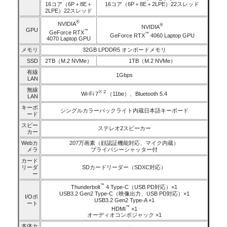
16コア（6P＋8E＋
16コア（6P＋8E＋2LPE）22スレッド
2LPE）22スレッド
®
NVIDIA
®
NVIDIA
GPU
™
GeForce RTX
™
GeForce RTX
4060 Laptop GPU
4070 Laptop GPU
メモリ
32GB LPDDR5 オンボードメモリ
SSD
2TB（M.2 NVMe）
1TB（M.2 NVMe）
有線
1Gbps
LAN
無線
※２
Wi-Fi 7
（11be）、Bluetooth 5.4
LAN
キーボ
シングルカラーバックライト内蔵日本語キーボード
ード
スピー
ステレオ2スピーカー
カー
Webカ
207万画素（顔認証機能対応、マイク内蔵）
メラ
プライバシーシャッター付
カード
リーダ
SDカードリーダー（SDXC対応）
ー
™
Thunderbolt
4 Type-C（USB PD対応）×1
USB3.2 Gen2 Type-C（映像出力、USB PD対応）×1
I/Oポ
USB3.2 Gen2 Type-A ×1
ート
™
HDMI
×1
オーディオコンボジャック ×1
本体カ