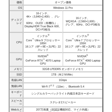
価格
オープン価格
OS
Windows 11 Pro
16インチ、
4K+（3,840×2,400）、グレ
16インチ、
ディスプ
ア、
WQXGA（2,560×1,600）、
レイ
60Hz、OLED（有機EL）、
グレア、60Hz、DCI-P3相当
DisplayHDR True Black 600、
DCI-P3相当
®
®
インテル
インテル
™
™
Core
Ultra 9 プロセッサー
Core
Ultra 7 プロセッサー
CPU
185H
155H
16コア（6P＋8E＋2LPE）22
16コア（6P＋8E＋2LPE）22
スレッド
スレッド
®
®
NVIDIA
NVIDIA
GPU
™
™
GeForce RTX
4070 Laptop
GeForce RTX
4060 Laptop
GPU
GPU
メモリ
32GB LPDDR5 オンボードメモリ
SSD
1TB（M.2 NVMe）
有線LAN
1Gbps
※２
無線LAN
Wi-Fi 7
（11be）、Bluetooth 5.4
キーボー
シングルカラーバックライト内蔵日本語キーボード
ド
スピーカ
ステレオ2スピーカー
ー
Webカメ
207万画素（顔認証機能対応、マイク内蔵）