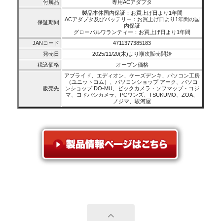
付属品
専用ACアダプタ
製品本体国内保証：お買上げ日より1年間
ACアダプタ及びバッテリー：お買上げ日より1年間の国
保証期間
内保証
グローバルワランティー：お買上げ日より1年間
JANコード
4711377385183
発売日
2025/11/20(木)より順次販売開始
税込価格
オープン価格
アプライド、エディオン、ケーズデンキ、パソコン工房
（ユニットコム）、パソコンショップ アーク、パソコ
販売先
ンショップ DO-MU、ビックカメラ・ソフマップ・コジ
マ、ヨドバシカメラ、PCワンズ、TSUKUMO、ZOA、
ノジマ、駿河屋