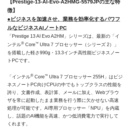
【Prestige-13-AI-Evo-A2HMG-5579JPの主な特
徴】
●ビジネスを加速させ、業務を効率化するパワフ
ルなビジネスAIノートPC
「Prestige 13 AI Evo A2HM」シリーズは、最新の「イ
®
™
ンテル
Core
Ultra 7 プロセッサー（シリーズ 2）」
を搭載した軽さ990g・13.3インチ高性能ビジネスノー
トPCです。
®
™
「インテル
Core
Ultra 7 プロセッサー 255H」はビジ
ネスノートPC向けCPUの中でもトップクラスの性能を
誇り、文書作成、表計算、メールに加え、Webブラウ
ザを常に起動したまま業務を行う際に欠かせない高速
処理が可能です。AI専用プロセッサー「NPU」を内蔵
し、話題のAI機能を高速、かつ低消費電力で実行して
くれます。