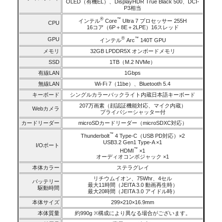
OLED（有機EL）、DisplayHDR True Black 500、DCI-
P3相当
®
™
インテル
Core
Ultra 7 プロセッサー 255H
CPU
16コア（6P＋8E＋2LPE）16スレッド
®
GPU
™
インテル
Arc
140T GPU
メモリ
32GB LPDDR5X オンボードメモリ
SSD
1TB（M.2 NVMe）
有線LAN
1Gbps
無線LAN
Wi-Fi 7（11be）、Bluetooth 5.4
キーボード
シングルカラーバックライト内蔵日本語キーボード
207万画素（顔認証機能対応、マイク内蔵）
Webカメラ
プライバシーシャッター付
カードリーダー
microSDカードリーダー（microSDXC対応）
™
Thunderbolt
4 Type-C（USB PD対応）×2
USB3.2 Gen1 Type-A ×1
I/Oポート
™
HDMI
×1
オーディオコンボジャック ×1
本体カラー
ステラグレイ
リチウムイオン、75Whr、4セル
バッテリー
最大11時間（JEITA 3.0 動画再生時）
駆動時間
最大20時間（JEITA 3.0 アイドル時）
本体サイズ
299×210×16.9mm
本体質量
約990g ※構成により異なる場合がございます。