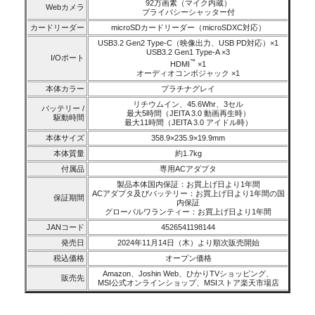
92万画素（マイク内蔵）
Webカメラ
プライバシーシャッター付
カードリーダー
microSDカードリーダー（microSDXC対応）
USB3.2 Gen2 Type-C（映像出力、USB PD対応）×1
USB3.2 Gen1 Type-A ×3
I/Oポート
™
HDMI
×1
オーディオコンボジャック ×1
本体カラー
プラチナグレイ
リチウムイン、45.6Whr、3セル
バッテリー /
最大5時間（JEITA 3.0 動画再生時）
駆動時間
最大11時間（JEITA 3.0 アイドル時）
本体サイズ
358.9×235.9×19.9mm
本体質量
約1.7kg
付属品
専用ACアダプタ
製品本体国内保証：お買上げ日より1年間
ACアダプタ及びバッテリー：お買上げ日より1年間の国
保証期間
内保証
グローバルワランティー：お買上げ日より1年間
JANコード
4526541198144
発売日
2024年11月14日（木）より順次販売開始
税込価格
オープン価格
Amazon、Joshin Web、ひかりTVショッピング、
販売先
MSI公式オンラインショップ、MSIストア楽天市場店