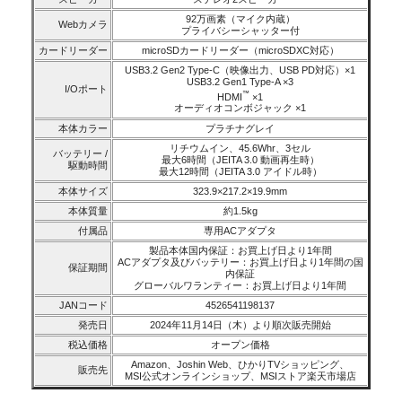
92万画素（マイク内蔵）
Webカメラ
プライバシーシャッター付
カードリーダー
microSDカードリーダー（microSDXC対応）
USB3.2 Gen2 Type-C（映像出力、USB PD対応）×1
USB3.2 Gen1 Type-A ×3
I/Oポート
™
HDMI
×1
オーディオコンボジャック ×1
本体カラー
プラチナグレイ
リチウムイン、45.6Whr、3セル
バッテリー /
最大6時間（JEITA 3.0 動画再生時）
駆動時間
最大12時間（JEITA 3.0 アイドル時）
本体サイズ
323.9×217.2×19.9mm
本体質量
約1.5kg
付属品
専用ACアダプタ
製品本体国内保証：お買上げ日より1年間
ACアダプタ及びバッテリー：お買上げ日より1年間の国
保証期間
内保証
グローバルワランティー：お買上げ日より1年間
JANコード
4526541198137
発売日
2024年11月14日（木）より順次販売開始
税込価格
オープン価格
Amazon、Joshin Web、ひかりTVショッピング、
販売先
MSI公式オンラインショップ、MSIストア楽天市場店