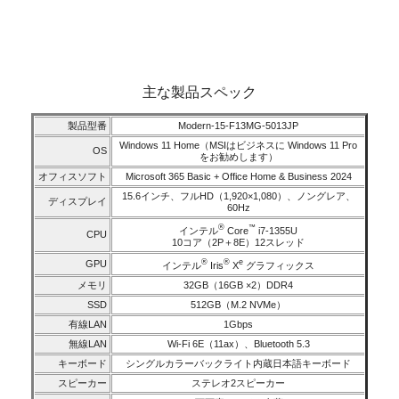
主な製品スペック
製品型番
Modern-15-F13MG-5013JP
Windows 11 Home（MSIはビジネスに Windows 11 Pro
OS
をお勧めします）
オフィスソフト
Microsoft 365 Basic + Office Home & Business 2024
15.6インチ、フルHD（1,920×1,080）、ノングレア、
ディスプレイ
60Hz
®
™
インテル
Core
i7-1355U
CPU
10コア（2P＋8E）12スレッド
®
®
e
GPU
インテル
Iris
X
グラフィックス
メモリ
32GB（16GB ×2）DDR4
SSD
512GB（M.2 NVMe）
有線LAN
1Gbps
無線LAN
Wi-Fi 6E（11ax）、Bluetooth 5.3
キーボード
シングルカラーバックライト内蔵日本語キーボード
スピーカー
ステレオ2スピーカー