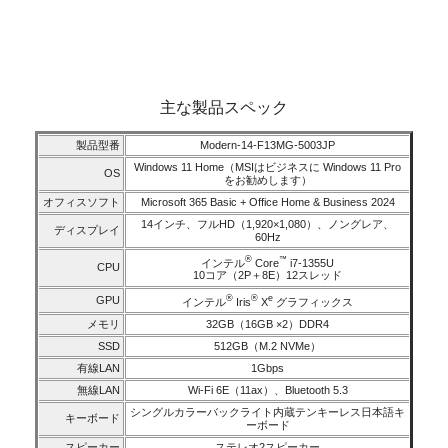
主な製品スペック
製品型番
Modern-14-F13MG-5003JP
Windows 11 Home（MSIはビジネスに Windows 11 Pro
OS
をお勧めします）
オフィスソフト
Microsoft 365 Basic + Office Home & Business 2024
14インチ、フルHD（1,920×1,080）、ノングレア、
ディスプレイ
60Hz
®
™
インテル
Core
i7-1355U
CPU
10コア（2P＋8E）12スレッド
®
®
e
GPU
インテル
Iris
X
グラフィックス
メモリ
32GB（16GB ×2）DDR4
SSD
512GB（M.2 NVMe）
有線LAN
1Gbps
無線LAN
Wi-Fi 6E（11ax）、Bluetooth 5.3
シングルカラーバックライト内蔵テンキーレス日本語キ
キーボード
ーボード
スピーカー
ステレオ2スピーカー