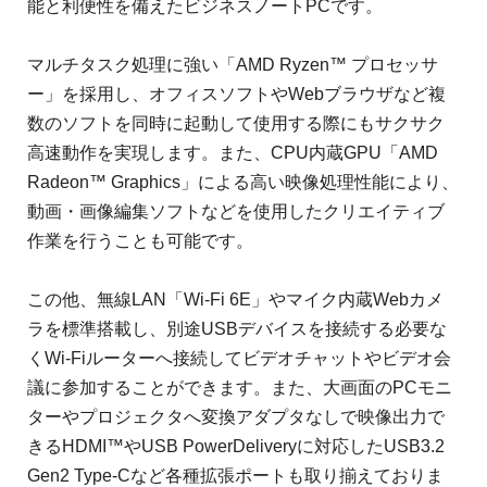
能と利便性を備えたビジネスノートPCです。
マルチタスク処理に強い「AMD Ryzen™ プロセッサ
ー」を採用し、オフィスソフトやWebブラウザなど複
数のソフトを同時に起動して使用する際にもサクサク
高速動作を実現します。また、CPU内蔵GPU「AMD
Radeon™ Graphics」による高い映像処理性能により、
動画・画像編集ソフトなどを使用したクリエイティブ
作業を行うことも可能です。
この他、無線LAN「Wi-Fi 6E」やマイク内蔵Webカメ
ラを標準搭載し、別途USBデバイスを接続する必要な
くWi-Fiルーターへ接続してビデオチャットやビデオ会
議に参加することができます。また、大画面のPCモニ
ターやプロジェクタへ変換アダプタなしで映像出力で
きるHDMI™やUSB PowerDeliveryに対応したUSB3.2
Gen2 Type-Cなど各種拡張ポートも取り揃えておりま