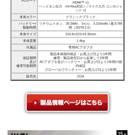
I/Oポート
HDMI™ ×1
ヘッドホン出力 （Hi-Res対応）/ マイク入力 コンボジャ
ック ×1
本体カラー
クラシックブラック
バッテリー/
リチウムイオン、39.3Whr、3セル、3,316mAh / 最大7時
駆動時間
間（JEITA 2.0）
本体サイズ
319.9×223×19.35mm
本体質量
1.4kg
付属品
専用ACアダプタ
製品本体国内保証：お買上げ日より1年間
保証期間
修理：製品発売日から起算して2年間
及び
ACアダプタ及びバッテリー：お買上げ日より1年間の国
修理可能期間
内保証
グローバルワランティー：お買上げ日より1年間
販売先
ZOA