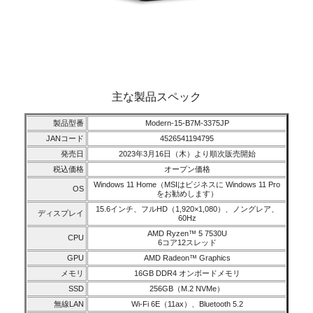
主な製品スペック
製品型番
Modern-15-B7M-3375JP
JANコード
4526541194795
発売日
2023年3月16日（木）より順次販売開始
税込価格
オープン価格
Windows 11 Home（MSIはビジネスに Windows 11 Pro
OS
をお勧めします）
15.6インチ、フルHD（1,920×1,080）、ノングレア、
ディスプレイ
60Hz
AMD Ryzen™ 5 7530U
CPU
6コア12スレッド
GPU
AMD Radeon™ Graphics
メモリ
16GB DDR4 オンボードメモリ
SSD
256GB（M.2 NVMe）
無線LAN
Wi-Fi 6E（11ax）、Bluetooth 5.2