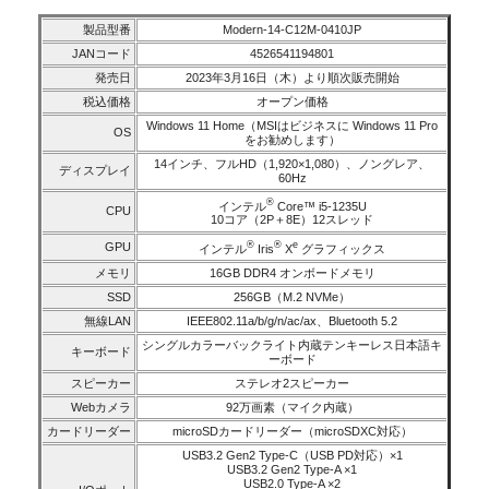
製品型番
Modern-14-C12M-0410JP
JANコード
4526541194801
発売日
2023年3月16日（木）より順次販売開始
税込価格
オープン価格
Windows 11 Home（MSIはビジネスに Windows 11 Pro
OS
をお勧めします）
14インチ、フルHD（1,920×1,080）、ノングレア、
ディスプレイ
60Hz
®
インテル
Core™ i5-1235U
CPU
10コア（2P＋8E）12スレッド
®
®
e
GPU
インテル
Iris
X
グラフィックス
メモリ
16GB DDR4 オンボードメモリ
SSD
256GB（M.2 NVMe）
無線LAN
IEEE802.11a/b/g/n/ac/ax、Bluetooth 5.2
シングルカラーバックライト内蔵テンキーレス日本語キ
キーボード
ーボード
スピーカー
ステレオ2スピーカー
Webカメラ
92万画素（マイク内蔵）
カードリーダー
microSDカードリーダー（microSDXC対応）
USB3.2 Gen2 Type-C（USB PD対応）×1
USB3.2 Gen2 Type-A ×1
USB2.0 Type-A ×2