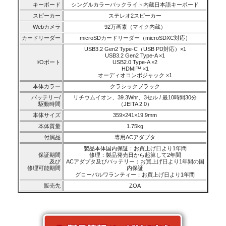
キーボード
シングルカラーバックライト内蔵日本語キーボード
スピーカー
ステレオ2スピーカー
Webカメラ
92万画素（マイク内蔵）
カードリーダー
microSDカードリーダー（microSDXC対応）
USB3.2 Gen2 Type-C（USB PD対応）×1
USB3.2 Gen2 Type-A ×1
I/Oポート
USB2.0 Type-A ×2
HDMI™ ×1
オーディオコンボジャック ×1
本体カラー
クラシックブラック
バッテリー/
リチウムイオン、39.3Whr、3セル / 最10時間30分
駆動時間
（JEITA 2.0）
本体サイズ
359×241×19.9mm
本体質量
1.75kg
付属品
専用ACアダプタ
製品本体国内保証：お買上げ日より1年間
保証期間
修理：製品発売日から起算して2年間
及び
ACアダプタ及びバッテリー：お買上げ日より1年間の国
修理可能期間
内保証
グローバルワランティー：お買上げ日より1年間
販売先
ZOA