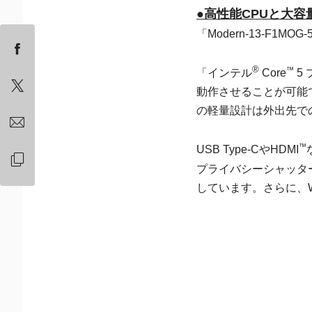
●高性能CPUと大
「Modern-13-F
®
™
「インテル
Core
5
動作させることが可能で
の軽量設計は外出先で
™
USB Type-CやHDMI
プライバシーシャッター
しています。さらに、W